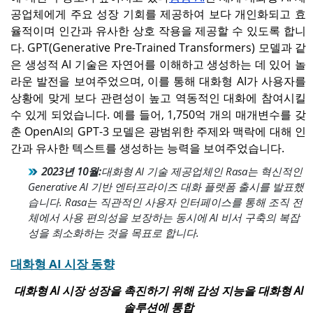
공업체에게 주요 성장 기회를 제공하여 보다 개인화되고 효
율적이며 인간과 유사한 상호 작용을 제공할 수 있도록 합니
북아메리카
우리를.
다. GPT(Generative Pre-Trained Transformers) 모델과 같
북미는 2025년 세계 시장의
2026년에는 시장 규모가 42
은 생성적 AI 기술은 자연어를 이해하고 생성하는 데 있어 놀
35.10%를 차지해 51억9천
억 8천만 달러에 달할 것으
만 달러에 달했다.
로 예상됩니다.
라운 발전을 보여주었으며, 이를 통해 대화형 AI가 사용자를
상황에 맞게 보다 관련성이 높고 역동적인 대화에 참여시킬
수 있게 되었습니다. 예를 들어, 1,750억 개의 매개변수를 갖
일본
춘 OpenAI의 GPT-3 모델은 광범위한 주제와 맥락에 대해 인
시장은 2026년까지 7억 7천
간과 유사한 텍스트를 생성하는 능력을 보여주었습니다.
만 달러에 이를 것으로 예상
됩니다.
2023년 10월:
대화형 AI 기술 제공업체인 Rasa는 혁신적인
Generative AI 기반 엔터프라이즈 대화 플랫폼 출시를 발표했
습니다. Rasa는 직관적인 사용자 인터페이스를 통해 조직 전
체에서 사용 편의성을 보장하는 동시에 AI 비서 구축의 복잡
성을 최소화하는 것을 목표로 합니다.
대화형 AI 시장 동향
대화형 AI 시장 성장을 촉진하기 위해 감성 지능을 대화형 AI
솔루션에 통합