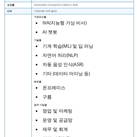
성장률
2026년부터 2034년까지 CAGR 21.00%
단위
가치(미화 10억 달러)
구성요소별
IVA(지능형 가상 비서)
AI 챗봇
기술별
기계 학습(ML) 및 딥 러닝
자연어 처리(NLP)
자동 음성 인식(ASR)
기타 (데이터 마이닝 등)
배포별
온프레미스
구름
업무 기능별
영업 및 마케팅
운영 및 공급망
재무 및 회계