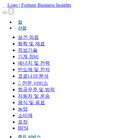
(현재의)
집
산업
보건 의료
화학 및 재료
정보기술
기계 장비
에너지 및 전력
반도체 및 전자
코로나19 분석
전문 서비스
항공우주 및 방위
자동차 및 운송
음식 및 음료
농업
소비재
포장
BFSI
주요 서비스