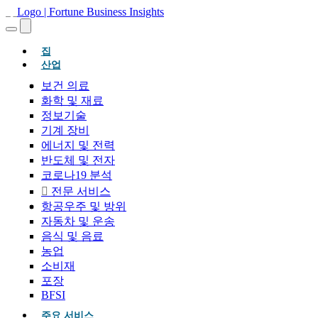
(현재의)
집
산업
보건 의료
화학 및 재료
정보기술
기계 장비
에너지 및 전력
반도체 및 전자
코로나19 분석
전문 서비스
항공우주 및 방위
자동차 및 운송
음식 및 음료
농업
소비재
포장
BFSI
주요 서비스