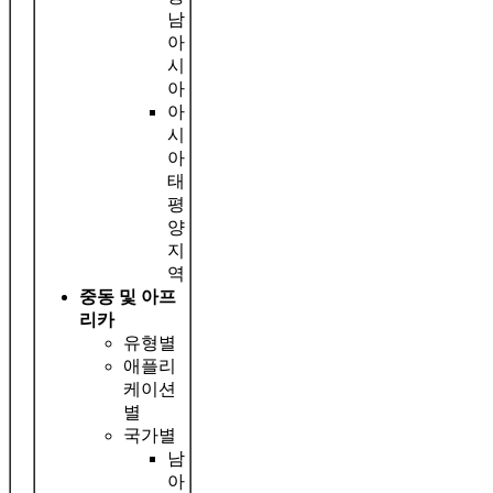
남
아
시
아
아
시
아
태
평
양
지
역
중동 및 아프
리카
유형별
애플리
케이션
별
국가별
남
아