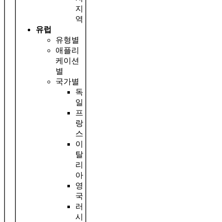
지
역
유럽
유형별
애플리
케이션
별
국가별
독
일
프
랑
스
이
탈
리
아
영
국
러
시