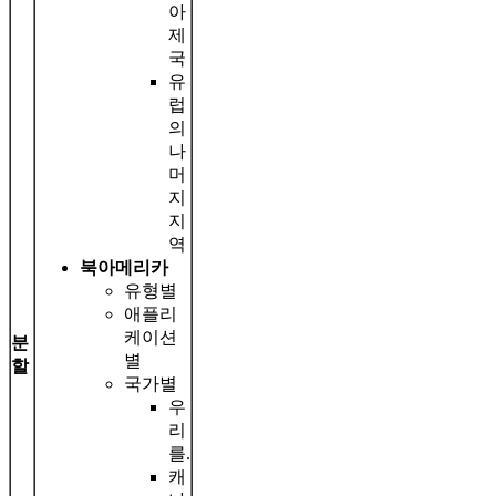
아
제
국
유
럽
의
나
머
지
지
역
북아메리카
유형별
애플리
케이션
분
별
할
국가별
우
리
를.
캐