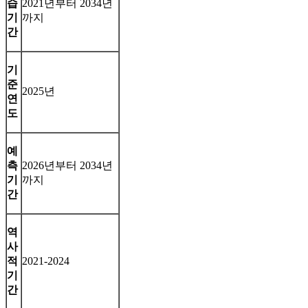
습
2021년부터 2034년
기
까지
간
기
준
2025년
연
도
예
측
2026년부터 2034년
기
까지
간
역
사
적
2021-2024
기
간