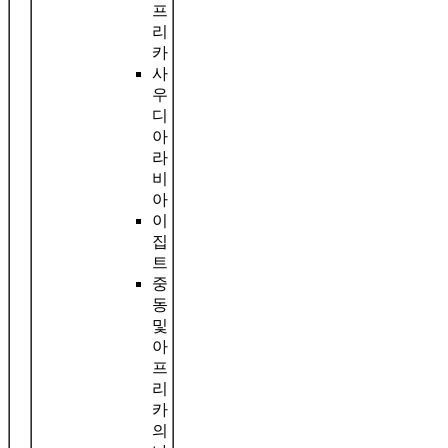
프
리
카
사
우
디
아
라
비
아
이
집
트
중
동
및
아
프
리
카
의