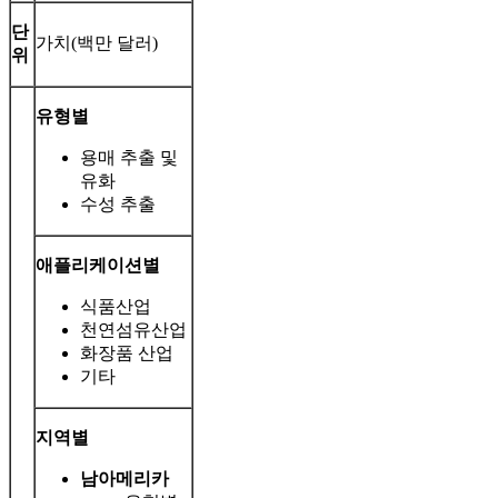
단
가치(백만 달러)
위
유형별
용매 추출 및
유화
수성 추출
애플리케이션별
식품산업
천연섬유산업
화장품 산업
기타
지역별
남아메리카