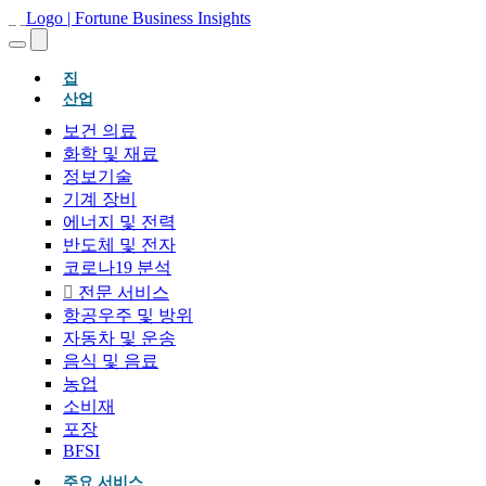
(현재의)
집
산업
보건 의료
화학 및 재료
정보기술
기계 장비
에너지 및 전력
반도체 및 전자
코로나19 분석
전문 서비스
항공우주 및 방위
자동차 및 운송
음식 및 음료
농업
소비재
포장
BFSI
주요 서비스