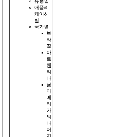
유형별
애플리
케이션
별
국가별
브
라
질
아
르
헨
티
나
남
아
메
리
카
의
나
머
지