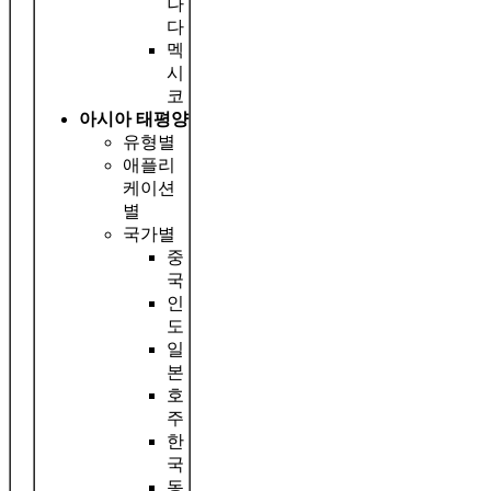
나
다
멕
시
코
아시아 태평양
유형별
애플리
케이션
별
국가별
중
국
인
도
일
본
호
주
한
국
동