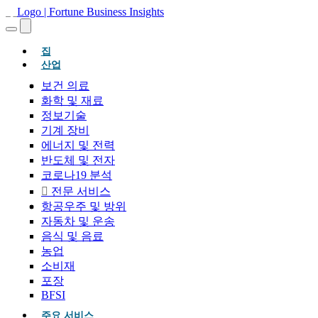
(현재의)
집
산업
보건 의료
화학 및 재료
정보기술
기계 장비
에너지 및 전력
반도체 및 전자
코로나19 분석
전문 서비스
항공우주 및 방위
자동차 및 운송
음식 및 음료
농업
소비재
포장
BFSI
주요 서비스