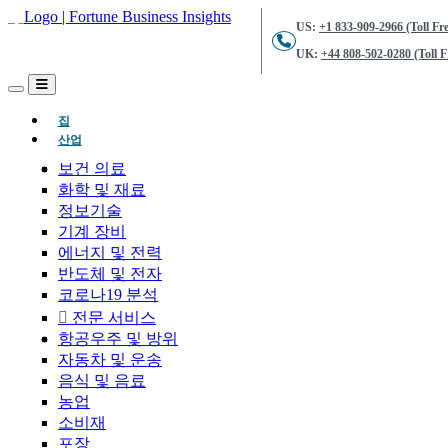
US:
+1 833-909-2966 (Toll Fre
UK:
+44 808-502-0280 (Toll F
(현재의)
집
산업
보건 의료
화학 및 재료
정보기술
기계 장비
에너지 및 전력
반도체 및 전자
코로나19 분석
전문 서비스
항공우주 및 방위
자동차 및 운송
음식 및 음료
농업
소비재
포장