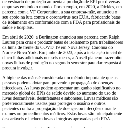
de vestuário de proteção aumenta a produção de EPI por diversas
empresas em todo o mundo. Por exemplo, em 2020, a Dickies, em
parceria com a VF Corporation, a sua empresa-mãe, anunciou o
seu apoio na luta contra o coronavírus nos EUA, fabricando batas
de isolamento em conformidade com a FDA para profissionais de
saúde e hospitais.
Em abril de 2020, a Burlington anunciou sua parceria com Ralph
Lauren para criar e produzir batas de isolamento para trabalhadores
da linha de frente do COVD-19 em Nova Jersey, Carolina do
Norte e Nova York. Em junho de 2023, após a instalação inicial de
cinco linhas adicionais nos seis meses, a Ansell planeou trazer oito
novas linhas de produção no segundo semestre para dar resposta à
procura invulgar.
A higiene das mãos é considerada um método importante que as
pessoas podem adotar para prevenir a propagação de doenças
infecciosas. As luvas podem apresentar um ganho significativo no
mercado global de EPIs de saúde devido ao aumento do uso de
luvas descartáveis, desinfetantes e sabonetes. Luvas médicas são
preferencialmente usadas para proteger o usuário e outros
pacientes contra a propagação de doenças ou infecções durante
exames ou procedimentos médicos. Estas luvas são principalmente
descartáveis ​​e incluem luvas cirúrgicas aprovadas pela FDA.