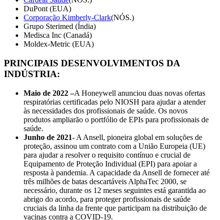
DuPont (EUA)
Corporação Kimberly-Clark
(NÓS.)
Grupo Sterimed (Índia)
Medisca Inc (Canadá)
Moldex-Metric (EUA)
PRINCIPAIS DESENVOLVIMENTOS DA
INDÚSTRIA
:
Maio de 2022 –
A Honeywell anunciou duas novas ofertas
respiratórias certificadas pelo NIOSH para ajudar a atender
às necessidades dos profissionais de saúde. Os novos
produtos ampliarão o portfólio de EPIs para profissionais de
saúde.
Junho de 2021
- A Ansell, pioneira global em soluções de
proteção, assinou um contrato com a União Europeia (UE)
para ajudar a resolver o requisito contínuo e crucial de
Equipamento de Proteção Individual (EPI) para apoiar a
resposta à pandemia. A capacidade da Ansell de fornecer até
três milhões de batas descartáveis ​​AlphaTec 2000, se
necessário, durante os 12 meses seguintes está garantida ao
abrigo do acordo, para proteger profissionais de saúde
cruciais da linha da frente que participam na distribuição de
vacinas contra a COVID-19.