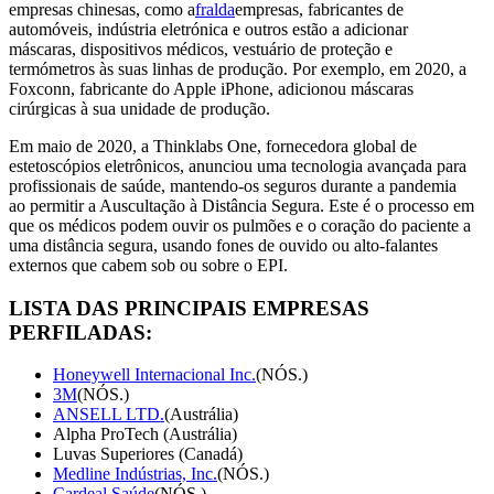
empresas chinesas, como a
fralda
empresas, fabricantes de
automóveis, indústria eletrónica e outros estão a adicionar
máscaras, dispositivos médicos, vestuário de proteção e
termómetros às suas linhas de produção. Por exemplo, em 2020, a
Foxconn, fabricante do Apple iPhone, adicionou máscaras
cirúrgicas à sua unidade de produção.
Em maio de 2020, a Thinklabs One, fornecedora global de
estetoscópios eletrônicos, anunciou uma tecnologia avançada para
profissionais de saúde, mantendo-os seguros durante a pandemia
ao permitir a Auscultação à Distância Segura. Este é o processo em
que os médicos podem ouvir os pulmões e o coração do paciente a
uma distância segura, usando fones de ouvido ou alto-falantes
externos que cabem sob ou sobre o EPI.
LISTA DAS PRINCIPAIS EMPRESAS
PERFILADAS:
Honeywell Internacional Inc.
(NÓS.)
3M
(NÓS.)
ANSELL LTD.
(Austrália)
Alpha ProTech (Austrália)
Luvas Superiores (Canadá)
Medline Indústrias, Inc.
(NÓS.)
Cardeal Saúde
(NÓS.)