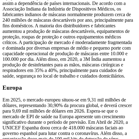
assim a dependência de países internacionais. De acordo com a
Associação Indiana da Indústria de Dispositivos Médicos, os
fabricantes indianos de máscaras normalmente produzem cerca de
240 milhões de máscaras descartáveis ​​por ano, principalmente para
fins domésticos. A maioria dos distribuidores e fabricantes
aumentou a produção de máscaras descartáveis, equipamentos de
proteção, roupas de proteção e outros equipamentos médicos
críticos. A participação de mercado é moderadamente fragmentada
e dominada por diversas empresas de médio e pequeno porte com
capacidade operacional de produção de máscaras entre 10.000 e
100.000 por dia. Além disso, em 2020, a 3M Índia aumentou a
produção de desinfetantes para as mãos, máscaras cirúrgicas e
respiradores em 35% a 40%, principalmente para cuidados de
saúde, segurança no local de trabalho e cuidados domiciliários.
Europa
Em 2025, o mercado europeu situou-se em 9,31 mil milhões de
dólares, representando 30,90% da procura global, e deverá crescer
para 9,69 mil milhões de dólares em 2026. Espera-se que o
mercado de EPI de saúde na Europa apresente um crescimento
significativo durante o período de previsão. Em Abril de 2020, a
UNICEF Espanha doou cerca de 418.000 máscaras faciais ao
governo espanhol para lutar contra o coronavírus. Além disso, a
organização doou mais de 100 mil kits de detecção de vírus,