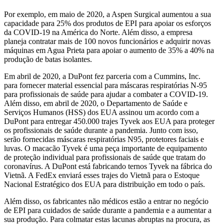
Por exemplo, em maio de 2020, a Aspen Surgical aumentou a sua
capacidade para 25% dos produtos de EPI para apoiar os esforços
da COVID-19 na América do Norte. Além disso, a empresa
planeja contratar mais de 100 novos funcionários e adquirir novas
máquinas em Agua Prieta para apoiar o aumento de 35% a 40% na
produção de batas isolantes.
Em abril de 2020, a DuPont fez parceria com a Cummins, Inc.
para fornecer material essencial para máscaras respiratórias N-95
para profissionais de saúde para ajudar a combater a COVID-19.
Além disso, em abril de 2020, o Departamento de Saúde e
Serviços Humanos (HSS) dos EUA assinou um acordo com a
DuPont para entregar 450.000 trajes Tyvek aos EUA para proteger
os profissionais de saúde durante a pandemia. Junto com isso,
serão fornecidas máscaras respiratórias N95, protetores faciais e
luvas. O macacão Tyvek é uma peça importante de equipamento
de proteção individual para profissionais de saúde que tratam do
coronavírus. A DuPont está fabricando ternos Tyvek na fábrica do
Vietnã. A FedEx enviará esses trajes do Vietnã para o Estoque
Nacional Estratégico dos EUA para distribuição em todo o país.
Além disso, os fabricantes não médicos estão a entrar no negócio
de EPI para cuidados de saúde durante a pandemia e a aumentar a
sua produção. Para colmatar estas lacunas abruptas na procura, as