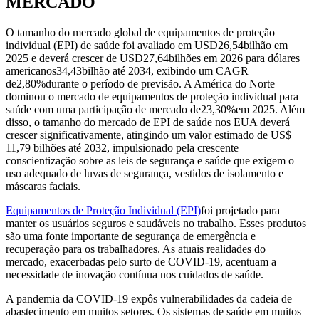
MERCADO
O tamanho do mercado global de equipamentos de proteção
individual (EPI) de saúde foi avaliado em USD
26,54
bilhão em
2025 e deverá crescer de USD
27,64
bilhões em 2026 para dólares
americanos
34,43
bilhão até 2034, exibindo um CAGR
de
2,80%
durante o período de previsão. A América do Norte
dominou o mercado de equipamentos de proteção individual para
saúde com uma participação de mercado de
23,30%
em 2025. Além
disso, o tamanho do mercado de EPI de saúde nos EUA deverá
crescer significativamente, atingindo um valor estimado de US$
11,79 bilhões até 2032, impulsionado pela crescente
conscientização sobre as leis de segurança e saúde que exigem o
uso adequado de luvas de segurança, vestidos de isolamento e
máscaras faciais.
Equipamentos de Proteção Individual (EPI)
foi projetado para
manter os usuários seguros e saudáveis ​​no trabalho. Esses produtos
são uma fonte importante de segurança de emergência e
recuperação para os trabalhadores. As atuais realidades do
mercado, exacerbadas pelo surto de COVID-19, acentuam a
necessidade de inovação contínua nos cuidados de saúde.
A pandemia da COVID-19 expôs vulnerabilidades da cadeia de
abastecimento em muitos setores. Os sistemas de saúde em muitos