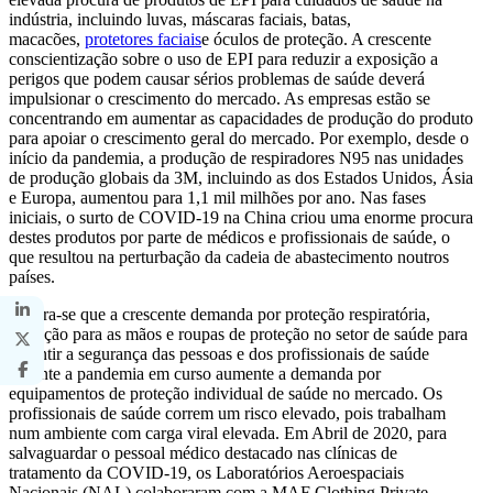
indústria, incluindo luvas, máscaras faciais, batas,
macacões,
protetores faciais
e óculos de proteção. A crescente
conscientização sobre o uso de EPI para reduzir a exposição a
perigos que podem causar sérios problemas de saúde deverá
impulsionar o crescimento do mercado. As empresas estão se
concentrando em aumentar as capacidades de produção do produto
para apoiar o crescimento geral do mercado. Por exemplo, desde o
início da pandemia, a produção de respiradores N95 nas unidades
de produção globais da 3M, incluindo as dos Estados Unidos, Ásia
e Europa, aumentou para 1,1 mil milhões por ano. Nas fases
iniciais, o surto de COVID-19 na China criou uma enorme procura
destes produtos por parte de médicos e profissionais de saúde, o
que resultou na perturbação da cadeia de abastecimento noutros
países.
Espera-se que a crescente demanda por proteção respiratória,
proteção para as mãos e roupas de proteção no setor de saúde para
garantir a segurança das pessoas e dos profissionais de saúde
durante a pandemia em curso aumente a demanda por
equipamentos de proteção individual de saúde no mercado. Os
profissionais de saúde correm um risco elevado, pois trabalham
num ambiente com carga viral elevada. Em Abril de 2020, para
salvaguardar o pessoal médico destacado nas clínicas de
tratamento da COVID-19, os Laboratórios Aeroespaciais
Nacionais (NAL) colaboraram com a MAF Clothing Private