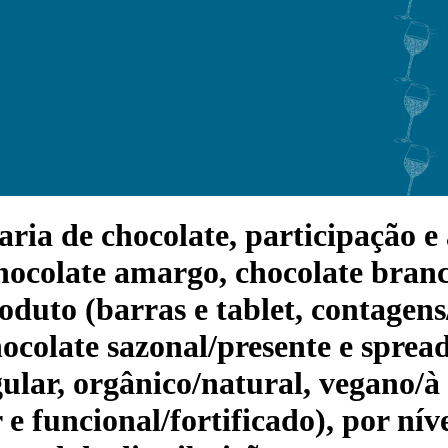
ia de chocolate, participação e a
chocolate amargo, chocolate branc
oduto (barras e tablet, contagen
ocolate sazonal/presente e spreads
gular, orgânico/natural, vegano/à
e funcional/fortificado), por ní