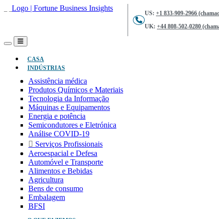
US:
+1 833-909-2966 (chamad
UK:
+44 808-502-0280 (chama
(ATUAL)
CASA
INDÚSTRIAS
Assistência médica
Produtos Químicos e Materiais
Tecnologia da Informação
Máquinas e Equipamentos
Energia e potência
Semicondutores e Eletrónica
Análise COVID-19
Serviços Profissionais
Aeroespacial e Defesa
Automóvel e Transporte
Alimentos e Bebidas
Agricultura
Bens de consumo
Embalagem
BFSI