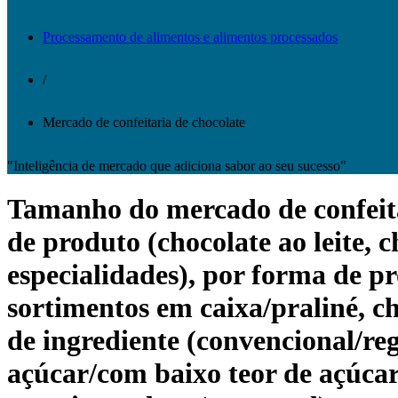
Processamento de alimentos e alimentos processados
/
Mercado de confeitaria de chocolate
"Inteligência de mercado que adiciona sabor ao seu sucesso"
Tamanho do mercado de confeitar
de produto (chocolate ao leite, 
especialidades), por forma de pr
sortimentos em caixa/praliné, ch
de ingrediente (convencional/re
açúcar/com baixo teor de açúcar 