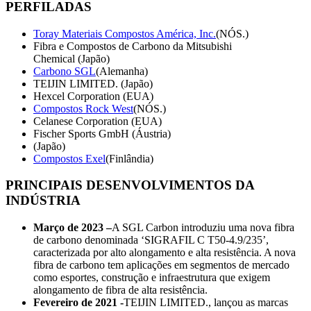
PERFILADAS
Toray Materiais Compostos América, Inc.
(NÓS.)
Fibra e Compostos de Carbono da Mitsubishi
Chemical (Japão)
Carbono SGL
(Alemanha)
TEIJIN LIMITED. (Japão)
Hexcel Corporation (EUA)
Compostos Rock West
(NÓS.)
Celanese Corporation (EUA)
Fischer Sports GmbH (Áustria)
(Japão)
Compostos Exel
(Finlândia)
PRINCIPAIS DESENVOLVIMENTOS DA
INDÚSTRIA
Março de 2023 –
A SGL Carbon introduziu uma nova fibra
de carbono denominada ‘SIGRAFIL C T50-4.9/235’,
caracterizada por alto alongamento e alta resistência. A nova
fibra de carbono tem aplicações em segmentos de mercado
como esportes, construção e infraestrutura que exigem
alongamento de fibra de alta resistência.
Fevereiro de 2021 -
TEIJIN LIMITED., lançou as marcas