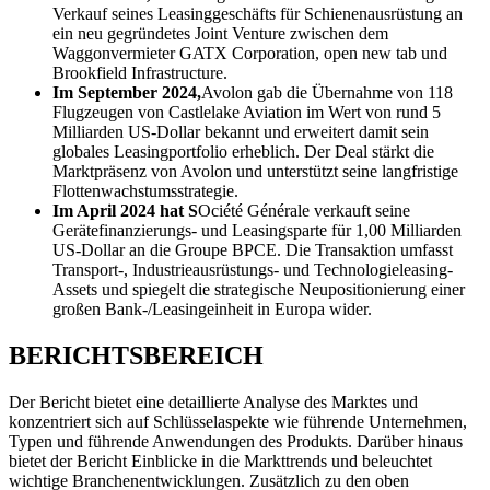
Verkauf seines Leasinggeschäfts für Schienenausrüstung an
ein neu gegründetes Joint Venture zwischen dem
Waggonvermieter GATX Corporation, open new tab und
Brookfield Infrastructure.
Im September 2024,
Avolon gab die Übernahme von 118
Flugzeugen von Castlelake Aviation im Wert von rund 5
Milliarden US-Dollar bekannt und erweitert damit sein
globales Leasingportfolio erheblich. Der Deal stärkt die
Marktpräsenz von Avolon und unterstützt seine langfristige
Flottenwachstumsstrategie.
Im April 2024 hat S
Ociété Générale verkauft seine
Gerätefinanzierungs- und Leasingsparte für 1,00 Milliarden
US-Dollar an die Groupe BPCE. Die Transaktion umfasst
Transport-, Industrieausrüstungs- und Technologieleasing-
Assets und spiegelt die strategische Neupositionierung einer
großen Bank-/Leasingeinheit in Europa wider.
BERICHTSBEREICH
Der Bericht bietet eine detaillierte Analyse des Marktes und
konzentriert sich auf Schlüsselaspekte wie führende Unternehmen,
Typen und führende Anwendungen des Produkts. Darüber hinaus
bietet der Bericht Einblicke in die Markttrends und beleuchtet
wichtige Branchenentwicklungen. Zusätzlich zu den oben