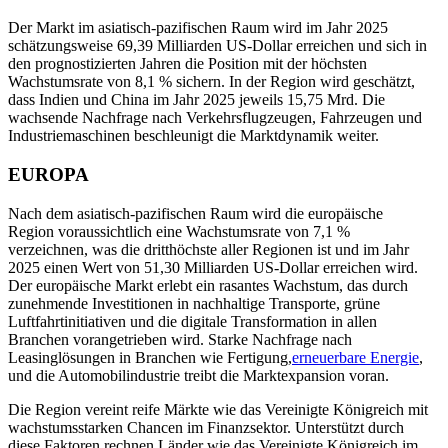
Der Markt im asiatisch-pazifischen Raum wird im Jahr 2025
schätzungsweise 69,39 Milliarden US-Dollar erreichen und sich in
den prognostizierten Jahren die Position mit der höchsten
Wachstumsrate von 8,1 % sichern. In der Region wird geschätzt,
dass Indien und China im Jahr 2025 jeweils 15,75 Mrd. Die
wachsende Nachfrage nach Verkehrsflugzeugen, Fahrzeugen und
Industriemaschinen beschleunigt die Marktdynamik weiter.
EUROPA
Nach dem asiatisch-pazifischen Raum wird die europäische
Region voraussichtlich eine Wachstumsrate von 7,1 %
verzeichnen, was die dritthöchste aller Regionen ist und im Jahr
2025 einen Wert von 51,30 Milliarden US-Dollar erreichen wird.
Der europäische Markt erlebt ein rasantes Wachstum, das durch
zunehmende Investitionen in nachhaltige Transporte, grüne
Luftfahrtinitiativen und die digitale Transformation in allen
Branchen vorangetrieben wird. Starke Nachfrage nach
Leasinglösungen in Branchen wie Fertigung,
erneuerbare Energie
,
und die Automobilindustrie treibt die Marktexpansion voran.
Die Region vereint reife Märkte wie das Vereinigte Königreich mit
wachstumsstarken Chancen im Finanzsektor. Unterstützt durch
diese Faktoren rechnen Länder wie das Vereinigte Königreich im