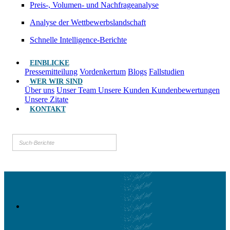
Preis-, Volumen- und Nachfrageanalyse
Analyse der Wettbewerbslandschaft
Schnelle Intelligence-Berichte
EINBLICKE
Pressemitteilung
Vordenkertum
Blogs
Fallstudien
WER WIR SIND
Über uns
Unser Team
Unsere Kunden
Kundenbewertungen
Unsere Zitate
KONTAKT