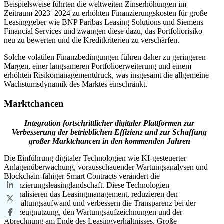
Beispielsweise führten die weltweiten Zinserhöhungen im
Zeitraum 2023–2024 zu erhöhten Finanzierungskosten für große
Leasinggeber wie BNP Paribas Leasing Solutions und Siemens
Financial Services und zwangen diese dazu, das Portfoliorisiko
neu zu bewerten und die Kreditkriterien zu verschärfen.
Solche volatilen Finanzbedingungen führen daher zu geringeren
Margen, einer langsameren Portfolioerweiterung und einem
erhöhten Risikomanagementdruck, was insgesamt die allgemeine
Wachstumsdynamik des Marktes einschränkt.
Marktchancen
Integration fortschrittlicher digitaler Plattformen zur
Verbesserung der betrieblichen Effizienz und zur Schaffung
großer Marktchancen in den kommenden Jahren
Die Einführung digitaler Technologien wie KI-gesteuerter
Anlagenüberwachung, vorausschauender Wartungsanalysen und
Blockchain-fähiger Smart Contracts verändert die
Finanzierungsleasinglandschaft. Diese Technologien
rationalisieren das Leasingmanagement, reduzieren den
Verwaltungsaufwand und verbessern die Transparenz bei der
Flugzeugnutzung, den Wartungsaufzeichnungen und der
Abrechnung am Ende des Leasingverhältnisses. Große