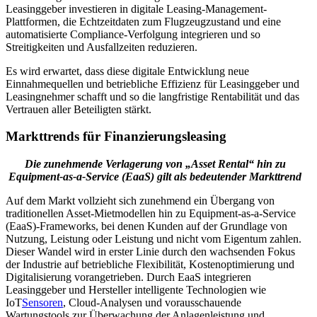
Leasinggeber investieren in digitale Leasing-Management-
Plattformen, die Echtzeitdaten zum Flugzeugzustand und eine
automatisierte Compliance-Verfolgung integrieren und so
Streitigkeiten und Ausfallzeiten reduzieren.
Es wird erwartet, dass diese digitale Entwicklung neue
Einnahmequellen und betriebliche Effizienz für Leasinggeber und
Leasingnehmer schafft und so die langfristige Rentabilität und das
Vertrauen aller Beteiligten stärkt.
Markttrends für Finanzierungsleasing
Die zunehmende Verlagerung von „Asset Rental“ hin zu
Equipment-as-a-Service (EaaS) gilt als bedeutender Markttrend
Auf dem Markt vollzieht sich zunehmend ein Übergang von
traditionellen Asset-Mietmodellen hin zu Equipment-as-a-Service
(EaaS)-Frameworks, bei denen Kunden auf der Grundlage von
Nutzung, Leistung oder Leistung und nicht vom Eigentum zahlen.
Dieser Wandel wird in erster Linie durch den wachsenden Fokus
der Industrie auf betriebliche Flexibilität, Kostenoptimierung und
Digitalisierung vorangetrieben. Durch EaaS integrieren
Leasinggeber und Hersteller intelligente Technologien wie
IoT
Sensoren
, Cloud-Analysen und vorausschauende
Wartungstools zur Überwachung der Anlagenleistung und