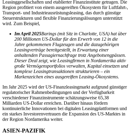
Leasinggesellschaften und etablierter Finanzinstitute getragen. Die
Region profitiert von einem ausgereiften Ökosystem für Luftfahrt-,
Transport- und Industrieausrüstungsleasing, das durch günstige
Steuerstrukturen und flexible Finanzierungslösungen unterstützt
wird. Zum Beispiel,
Im April 2025
Barings (mit Sitz in Charlotte, USA) hat über
200 Millionen US-Dollar für den Erwerb von 12 in die
Jahre gekommenen Flugzeugen und die dazugehörigen
Leasingverträge bereitgestellt, in Erwartung einer
anhaltenden Passagiernachfrage trotz Angebotsengpässen.
Dieser Deal zeigt, wie Leasingfirmen in Nordamerika aktiv
große Vermögensportfolios verwalten, Kapital einsetzen und
komplexe Leasingtransaktionen strukturieren – ein
Markenzeichen eines ausgereiften Leasing-Ökosystems.
Im Jahr 2025 wird der US-Finanzleasingmarkt aufgrund günstiger
regulatorischer Rahmenbedingungen und der Verfügbarkeit
verschiedener Finanzinstrumente schätzungsweise 65,38
Milliarden US-Dollar erreichen. Darüber hinaus fördern
kontinuierliche Innovationen bei digitalen Leasingplattformen und
ein starkes Investorenvertrauen die Expansion des US-Marktes in
der Region Nordamerika weiter.
ASIEN-PAZIFIK