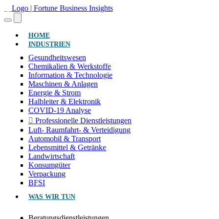
(AKTUELL)
HOME
INDUSTRIEN
Gesundheitswesen
Chemikalien & Werkstoffe
Information & Technologie
Maschinen & Anlagen
Energie & Strom
Halbleiter & Elektronik
COVID-19 Analyse
Professionelle Dienstleistungen
Luft- Raumfahrt- & Verteidigung
Automobil & Transport
Lebensmittel & Getränke
Landwirtschaft
Konsumgüter
Verpackung
BFSI
WAS WIR TUN
Beratungsdienstleistungen