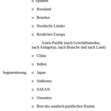
o Spanien
o Russland
o Benelux
o Nordische Länder
o Restliches Europa
· Asien-Pazifik (nach Geschäftsmodus,
nach Anlagetyp, nach Branche und nach Land)
o China
o Indien
Segmentierung
o Japan
o Südkorea
o ASEAN
o Ozeanien
o Rest des asiatisch-pazifischen Raums