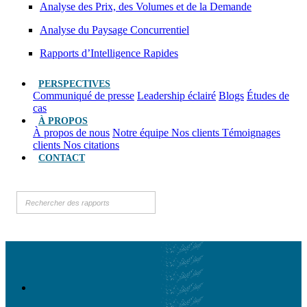
Analyse des Prix, des Volumes et de la Demande
Analyse du Paysage Concurrentiel
Rapports d’Intelligence Rapides
PERSPECTIVES
Communiqué de presse
Leadership éclairé
Blogs
Études de
cas
À PROPOS
À propos de nous
Notre équipe
Nos clients
Témoignages
clients
Nos citations
CONTACT