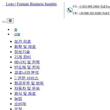
US:
+1 833-909-2966 (Toll Fre
UK:
+44 808-502-0280 (Toll F
(현재의)
집
산업
보건 의료
화학 및 재료
정보기술
기계 장비
에너지 및 전력
반도체 및 전자
코로나19 분석
전문 서비스
항공우주 및 방위
자동차 및 운송
음식 및 음료
농업
소비재
포장