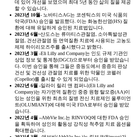
데 있어 개선을 보였으며 최대 5년 동안 삶의 질을 제공
할 수 있습니다.
2023년 10월
- 노바티스AG는 코센틱스의 미국 식품의
약국(FDA) 승인을 발표했다. 이는 화농한선염(HS) 질
환에 대해 유일하게 승인된 치료법입니다.
2023년 6월~
산도스는 류마티스관절염, 소아특발성관
절염, 건선관절염 등 면역질환 치료에 사용되는 고농도
제제 하이리모즈주를 출시했다고 밝혔다.
2023년 3월 -
Eli Lilly and Company는 인도 규제 기관인
상업 정보 및 통계청(DGCI)으로부터 승인을 받았습니
다. 이번 승인을 통해 그들은 중등도에서 중증의 판상
건선 및 건선성 관절염 치료를 위한 약물인 코펠러
(Copellor)를 출시할 수 있게 되었습니다.
2022년 6월 -
일라이 릴리 앤 컴퍼니(Eli Lilly and
Company)는 자가면역 질환인 중증 원형 탈모증(AA)이
있는 성인을 위한 최초의 질병 전신 치료제인 올루미언
트(OLUMIANT)에 대해 미국 FDA로부터 승인을 받았
습니다.
2022년 4월 –
AbbVie Inc.는 RINVOQ에 대한 FDA 승인
을 획득하여 성인의 활동성 강직성 척추염 치료 옵션을
확대했습니다.
2022년 3월 –
애브비(AbbVie Inc.)는 린보크(Rinvoq)가