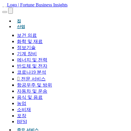
(현재의)
집
산업
보건 의료
화학 및 재료
정보기술
기계 장비
에너지 및 전력
반도체 및 전자
코로나19 분석
전문 서비스
항공우주 및 방위
자동차 및 운송
음식 및 음료
농업
소비재
포장
BFSI
주요 서비스