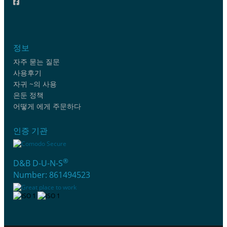
정보
자주 묻는 질문
사용후기
자귀 ~의 사용
은둔 정책
어떻게 에게 주문하다
인증 기관
®
D&B D-U-N-S
Number: 861494523