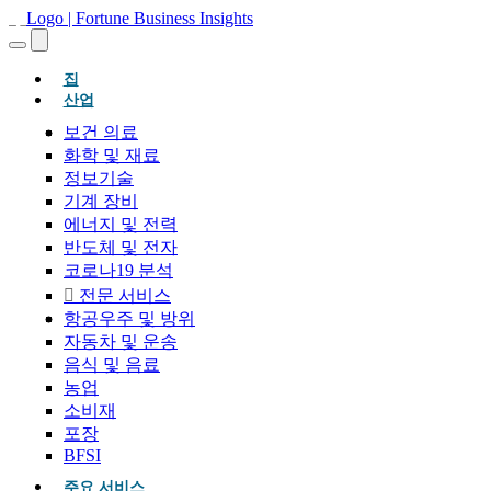
(현재의)
집
산업
보건 의료
화학 및 재료
정보기술
기계 장비
에너지 및 전력
반도체 및 전자
코로나19 분석
전문 서비스
항공우주 및 방위
자동차 및 운송
음식 및 음료
농업
소비재
포장
BFSI
주요 서비스