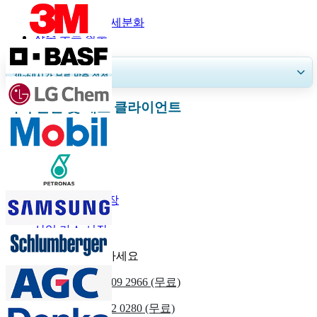
보고서 범위
보고서 범위 및 세분화
자주 묻는 질문
30~60
시간
무료 맞춤 설정
화학 물질 및 재료 클라이언트
지역 및 국가 범위 확장, 세그먼트 분석, 기업 프로필, 경쟁 벤치마킹, 및 최
종 사용자 인사이트.
지금 맞춤 설정
관련된 보고서
반도체 가스 시장
반도체 시장
산업 가스 시장
우리에게 연락하세요
우리를
+1 833 909 2966 (무료)
영국
+44 808 502 0280 (무료)