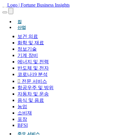
(현재의)
집
산업
보건 의료
화학 및 재료
정보기술
기계 장비
에너지 및 전력
반도체 및 전자
코로나19 분석
전문 서비스
항공우주 및 방위
자동차 및 운송
음식 및 음료
농업
소비재
포장
BFSI
주요 서비스