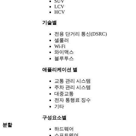
SUV
LCV
HCV
기술별
전용 단거리 통신(DSRC)
셀룰러
Wi-Fi
와이맥스
블루투스
애플리케이션 별
교통 관리 시스템
주차 관리 시스템
대중교통
전자 통행료 징수
기타
구성요소별
분할
하드웨어
소프트웨어