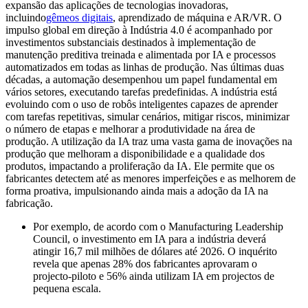
expansão das aplicações de tecnologias inovadoras,
incluindo
gêmeos digitais
, aprendizado de máquina e AR/VR. O
impulso global em direção à Indústria 4.0 é acompanhado por
investimentos substanciais destinados à implementação de
manutenção preditiva treinada e alimentada por IA e processos
automatizados em todas as linhas de produção. Nas últimas duas
décadas, a automação desempenhou um papel fundamental em
vários setores, executando tarefas predefinidas. A indústria está
evoluindo com o uso de robôs inteligentes capazes de aprender
com tarefas repetitivas, simular cenários, mitigar riscos, minimizar
o número de etapas e melhorar a produtividade na área de
produção. A utilização da IA ​​traz uma vasta gama de inovações na
produção que melhoram a disponibilidade e a qualidade dos
produtos, impactando a proliferação da IA. Ele permite que os
fabricantes detectem até as menores imperfeições e as melhorem de
forma proativa, impulsionando ainda mais a adoção da IA ​​na
fabricação.
Por exemplo, de acordo com o Manufacturing Leadership
Council, o investimento em IA para a indústria deverá
atingir 16,7 mil milhões de dólares até 2026. O inquérito
revela que apenas 28% dos fabricantes aprovaram o
projecto-piloto e 56% ainda utilizam IA em projectos de
pequena escala.