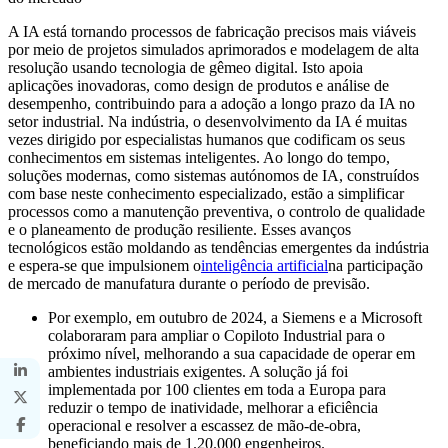
A IA está tornando processos de fabricação precisos mais viáveis ​​
por meio de projetos simulados aprimorados e modelagem de alta
resolução usando tecnologia de gêmeo digital. Isto apoia
aplicações inovadoras, como design de produtos e análise de
desempenho, contribuindo para a adoção a longo prazo da IA ​​no
setor industrial. Na indústria, o desenvolvimento da IA ​​é muitas
vezes dirigido por especialistas humanos que codificam os seus
conhecimentos em sistemas inteligentes. Ao longo do tempo,
soluções modernas, como sistemas autónomos de IA, construídos
com base neste conhecimento especializado, estão a simplificar
processos como a manutenção preventiva, o controlo de qualidade
e o planeamento de produção resiliente. Esses avanços
tecnológicos estão moldando as tendências emergentes da indústria
e espera-se que impulsionem o
inteligência artificial
na participação
de mercado de manufatura durante o período de previsão.
Por exemplo, em outubro de 2024, a Siemens e a Microsoft
colaboraram para ampliar o Copiloto Industrial para o
próximo nível, melhorando a sua capacidade de operar em
ambientes industriais exigentes. A solução já foi
implementada por 100 clientes em toda a Europa para
reduzir o tempo de inatividade, melhorar a eficiência
operacional e resolver a escassez de mão-de-obra,
beneficiando mais de 1.20.000 engenheiros.