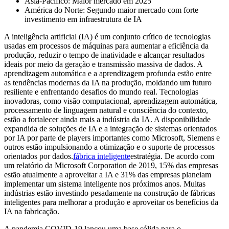
Ásia-Pacífico: Maior mercado em 2025
América do Norte: Segundo maior mercado com forte
investimento em infraestrutura de IA
A inteligência artificial (IA) é um conjunto crítico de tecnologias
usadas em processos de máquinas para aumentar a eficiência da
produção, reduzir o tempo de inatividade e alcançar resultados
ideais por meio da geração e transmissão massiva de dados. A
aprendizagem automática e a aprendizagem profunda estão entre
as tendências modernas da IA ​​na produção, moldando um futuro
resiliente e enfrentando desafios do mundo real. Tecnologias
inovadoras, como visão computacional, aprendizagem automática,
processamento de linguagem natural e consciência do contexto,
estão a fortalecer ainda mais a indústria da IA. A disponibilidade
expandida de soluções de IA e a integração de sistemas orientados
por IA por parte de players importantes como Microsoft, Siemens e
outros estão impulsionando a otimização e o suporte de processos
orientados por dados.
fábrica inteligente
estratégia. De acordo com
um relatório da Microsoft Corporation de 2019, 15% das empresas
estão atualmente a aproveitar a IA e 31% das empresas planeiam
implementar um sistema inteligente nos próximos anos. Muitas
indústrias estão investindo pesadamente na construção de fábricas
inteligentes para melhorar a produção e aproveitar os benefícios da
IA ​​na fabricação.
A pandemia COVID-19 lançou uma base sólida para o