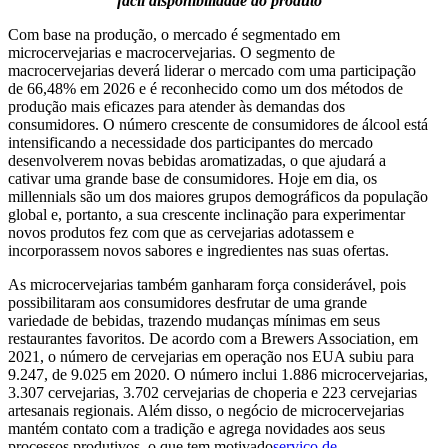
fácil disponibilidade do produto
Com base na produção, o mercado é segmentado em
microcervejarias e macrocervejarias. O segmento de
macrocervejarias deverá liderar o mercado com uma participação
de 66,48% em 2026 e é reconhecido como um dos métodos de
produção mais eficazes para atender às demandas dos
consumidores. O número crescente de consumidores de álcool está
intensificando a necessidade dos participantes do mercado
desenvolverem novas bebidas aromatizadas, o que ajudará a
cativar uma grande base de consumidores. Hoje em dia, os
millennials são um dos maiores grupos demográficos da população
global e, portanto, a sua crescente inclinação para experimentar
novos produtos fez com que as cervejarias adotassem e
incorporassem novos sabores e ingredientes nas suas ofertas.
As microcervejarias também ganharam força considerável, pois
possibilitaram aos consumidores desfrutar de uma grande
variedade de bebidas, trazendo mudanças mínimas em seus
restaurantes favoritos. De acordo com a Brewers Association, em
2021, o número de cervejarias em operação nos EUA subiu para
9.247, de 9.025 em 2020. O número inclui 1.886 microcervejarias,
3.307 cervejarias, 3.702 cervejarias de choperia e 223 cervejarias
artesanais regionais. Além disso, o negócio de microcervejarias
mantém contato com a tradição e agrega novidades aos seus
processos produtivos, o que tem motivado
serviço de