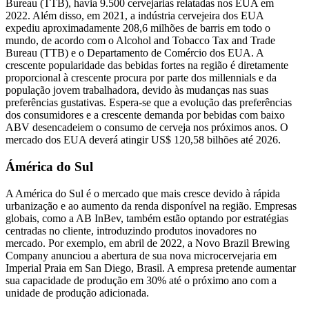
Bureau (TTB), havia 9.500 cervejarias relatadas nos EUA em
2022. Além disso, em 2021, a indústria cervejeira dos EUA
expediu aproximadamente 208,6 milhões de barris em todo o
mundo, de acordo com o Alcohol and Tobacco Tax and Trade
Bureau (TTB) e o Departamento de Comércio dos EUA. A
crescente popularidade das bebidas fortes na região é diretamente
proporcional à crescente procura por parte dos millennials e da
população jovem trabalhadora, devido às mudanças nas suas
preferências gustativas. Espera-se que a evolução das preferências
dos consumidores e a crescente demanda por bebidas com baixo
ABV desencadeiem o consumo de cerveja nos próximos anos. O
mercado dos EUA deverá atingir US$ 120,58 bilhões até 2026.
Ámérica do Sul
A América do Sul é o mercado que mais cresce devido à rápida
urbanização e ao aumento da renda disponível na região. Empresas
globais, como a AB InBev, também estão optando por estratégias
centradas no cliente, introduzindo produtos inovadores no
mercado. Por exemplo, em abril de 2022, a Novo Brazil Brewing
Company anunciou a abertura de sua nova microcervejaria em
Imperial
Praia em San Diego, Brasil. A empresa pretende aumentar
sua capacidade de produção em 30% até o próximo ano com a
unidade de produção adicionada.