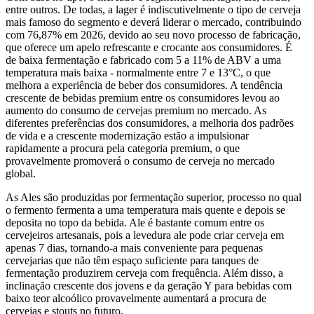
entre outros. De todas, a lager é indiscutivelmente o tipo de cerveja
mais famoso do segmento e deverá liderar o mercado, contribuindo
com 76,87% em 2026, devido ao seu novo processo de fabricação,
que oferece um apelo refrescante e crocante aos consumidores. É
de baixa fermentação e fabricado com 5 a 11% de ABV a uma
temperatura mais baixa - normalmente entre 7 e 13°C, o que
melhora a experiência de beber dos consumidores. A tendência
crescente de bebidas premium entre os consumidores levou ao
aumento do consumo de cervejas premium no mercado. As
diferentes preferências dos consumidores, a melhoria dos padrões
de vida e a crescente modernização estão a impulsionar
rapidamente a procura pela categoria premium, o que
provavelmente promoverá o consumo de cerveja no mercado
global.
As Ales são produzidas por fermentação superior, processo no qual
o fermento fermenta a uma temperatura mais quente e depois se
deposita no topo da bebida. Ale é bastante comum entre os
cervejeiros artesanais, pois a levedura ale pode criar cerveja em
apenas 7 dias, tornando-a mais conveniente para pequenas
cervejarias que não têm espaço suficiente para tanques de
fermentação produzirem cerveja com frequência. Além disso, a
inclinação crescente dos jovens e da geração Y para bebidas com
baixo teor alcoólico provavelmente aumentará a procura de
cervejas e stouts no futuro.