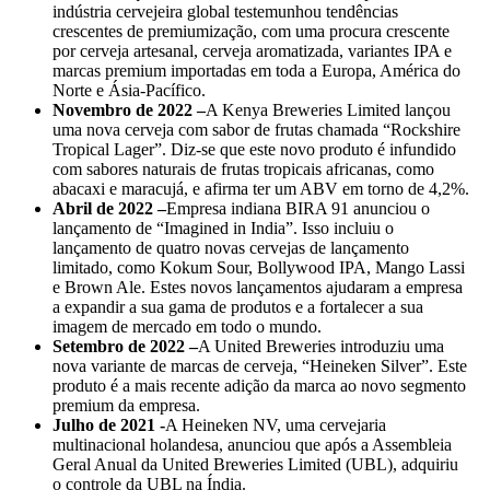
indústria cervejeira global testemunhou tendências
crescentes de premiumização, com uma procura crescente
por cerveja artesanal, cerveja aromatizada, variantes IPA e
marcas premium importadas em toda a Europa, América do
Norte e Ásia-Pacífico.
Novembro de 2022 –
A Kenya Breweries Limited lançou
uma nova cerveja com sabor de frutas chamada “Rockshire
Tropical Lager”. Diz-se que este novo produto é infundido
com sabores naturais de frutas tropicais africanas, como
abacaxi e maracujá, e afirma ter um ABV em torno de 4,2%.
Abril de 2022 –
Empresa indiana
BIRA 91 anunciou o
lançamento de “Imagined in India”. Isso incluiu o
lançamento de quatro novas cervejas de lançamento
limitado, como Kokum Sour, Bollywood IPA, Mango Lassi
e Brown Ale. Estes novos lançamentos ajudaram a empresa
a expandir a sua gama de produtos e a fortalecer a sua
imagem de mercado em todo o mundo.
Setembro de 2022 –
A United Breweries introduziu uma
nova variante de marcas de cerveja, “Heineken Silver”. Este
produto é a mais recente adição da marca ao novo segmento
premium da empresa.
Julho de 2021 -
A Heineken NV, uma cervejaria
multinacional holandesa, anunciou que após a Assembleia
Geral Anual da United Breweries Limited (UBL), adquiriu
o controle da UBL na Índia.