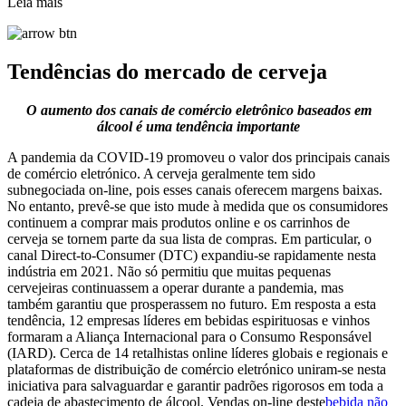
Leia mais
Tendências do mercado de cerveja
O aumento dos canais de comércio eletrônico baseados em
álcool é uma tendência importante
A pandemia da COVID-19 promoveu o valor dos principais canais
de comércio eletrónico. A cerveja geralmente tem sido
subnegociada on-line, pois esses canais oferecem margens baixas.
No entanto, prevê-se que isto mude à medida que os consumidores
continuem a comprar mais produtos online e os carrinhos de
cerveja se tornem parte da sua lista de compras. Em particular, o
canal Direct-to-Consumer (DTC) expandiu-se rapidamente nesta
indústria em 2021. Não só permitiu que muitas pequenas
cervejeiras continuassem a operar durante a pandemia, mas
também garantiu que prosperassem no futuro. Em resposta a esta
tendência, 12 empresas líderes em bebidas espirituosas e vinhos
formaram a Aliança Internacional para o Consumo Responsável
(IARD). Cerca de 14 retalhistas online líderes globais e regionais e
plataformas de distribuição de comércio eletrónico uniram-se nesta
iniciativa para salvaguardar e garantir padrões rigorosos em toda a
cadeia de abastecimento de álcool. Vendas on-line deste
bebida não