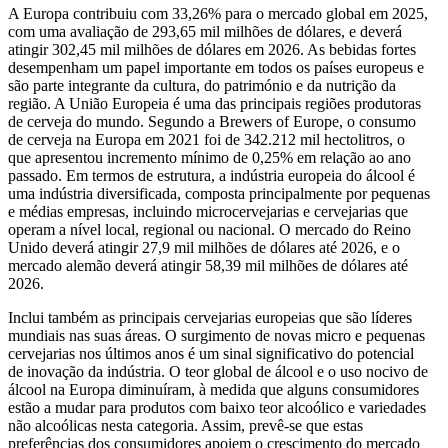
A Europa contribuiu com 33,26% para o mercado global em 2025,
com uma avaliação de 293,65 mil milhões de dólares, e deverá
atingir 302,45 mil milhões de dólares em 2026. As bebidas fortes
desempenham um papel importante em todos os países europeus e
são parte integrante da cultura, do património e da nutrição da
região. A União Europeia é uma das principais regiões produtoras
de cerveja do mundo. Segundo a Brewers of Europe, o consumo
de cerveja na Europa em 2021 foi de 342.212 mil hectolitros, o
que apresentou incremento mínimo de 0,25% em relação ao ano
passado. Em termos de estrutura, a indústria europeia do álcool é
uma indústria diversificada, composta principalmente por pequenas
e médias empresas, incluindo microcervejarias e cervejarias que
operam a nível local, regional ou nacional. O mercado do Reino
Unido deverá atingir 27,9 mil milhões de dólares até 2026, e o
mercado alemão deverá atingir 58,39 mil milhões de dólares até
2026.
Inclui também as principais cervejarias europeias que são líderes
mundiais nas suas áreas. O surgimento de novas micro e pequenas
cervejarias nos últimos anos é um sinal significativo do potencial
de inovação da indústria. O teor global de álcool e o uso nocivo de
álcool na Europa diminuíram, à medida que alguns consumidores
estão a mudar para produtos com baixo teor alcoólico e variedades
não alcoólicas nesta categoria. Assim, prevê-se que estas
preferências dos consumidores apoiem o crescimento do mercado