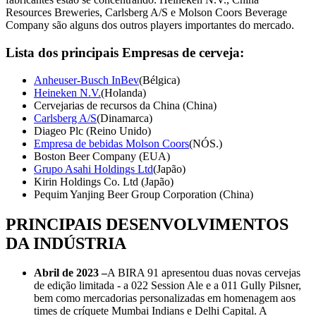
Resources Breweries, Carlsberg A/S e Molson Coors Beverage
Company são alguns dos outros players importantes do mercado.
Lista dos principais
Empresas de cerveja:
Anheuser-Busch InBev
(Bélgica)
Heineken N.V.
(Holanda)
Cervejarias de recursos da China (China)
Carlsberg A/S
(Dinamarca)
Diageo Plc (Reino Unido)
Empresa de bebidas Molson Coors
(NÓS.)
Boston Beer Company (EUA)
Grupo Asahi Holdings Ltd
(Japão)
Kirin Holdings Co. Ltd (Japão)
Pequim Yanjing Beer Group Corporation (China)
PRINCIPAIS DESENVOLVIMENTOS
DA INDÚSTRIA
Abril de 2023 –
A BIRA 91 apresentou duas novas cervejas
de edição limitada - a 022 Session Ale e a 011 Gully Pilsner,
bem como mercadorias personalizadas em homenagem aos
times de críquete Mumbai Indians e Delhi Capital. A