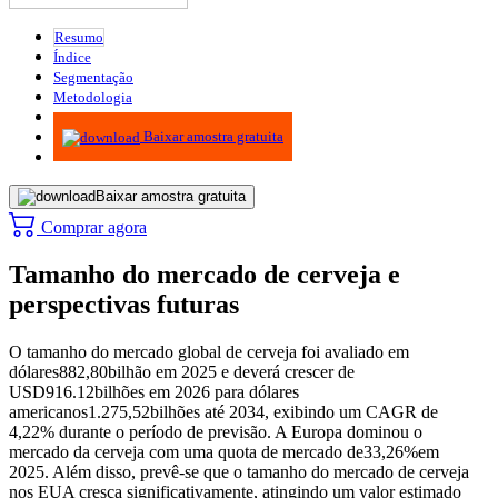
Resumo
Índice
Segmentação
Metodologia
Infográficos
Baixar amostra gratuita
Baixar amostra gratuita
Comprar agora
Tamanho do mercado de cerveja e
perspectivas futuras
O tamanho do mercado global de cerveja foi avaliado em
dólares
882,80
bilhão em 2025 e deverá crescer de
USD
916.12
bilhões em 2026 para dólares
americanos
1.275,52
bilhões até 2034, exibindo um CAGR de
4,22% durante o período de previsão. A Europa dominou o
mercado da cerveja com uma quota de mercado de
33,26%
em
2025. Além disso, prevê-se que o tamanho do mercado de cerveja
nos EUA cresça significativamente, atingindo um valor estimado