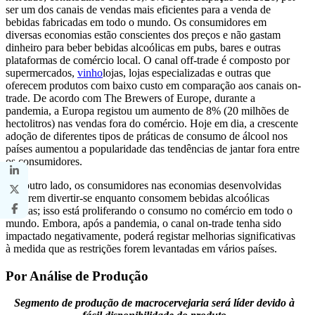
ser um dos canais de vendas mais eficientes para a venda de
bebidas fabricadas em todo o mundo. Os consumidores em
diversas economias estão conscientes dos preços e não gastam
dinheiro para beber bebidas alcoólicas em pubs, bares e outras
plataformas de comércio local. O canal off-trade é composto por
supermercados,
vinho
lojas, lojas especializadas e outras que
oferecem produtos com baixo custo em comparação aos canais on-
trade. De acordo com The Brewers of Europe, durante a
pandemia, a Europa registou um aumento de 8% (20 milhões de
hectolitros) nas vendas fora do comércio. Hoje em dia, a crescente
adoção de diferentes tipos de práticas de consumo de álcool nos
países aumentou a popularidade das tendências de jantar fora entre
os consumidores.
Por outro lado, os consumidores nas economias desenvolvidas
preferem divertir-se enquanto consomem bebidas alcoólicas
rápidas; isso está proliferando o consumo no comércio em todo o
mundo. Embora, após a pandemia, o canal on-trade tenha sido
impactado negativamente, poderá registar melhorias significativas
à medida que as restrições forem levantadas em vários países.
Por Análise de Produção
Segmento de produção de macrocervejaria será líder devido à