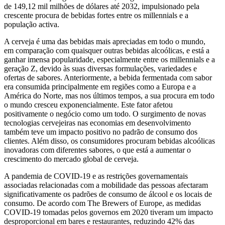
de 149,12 mil milhões de dólares até 2032, impulsionado pela
crescente procura de bebidas fortes entre os millennials e a
população activa.
A cerveja é uma das bebidas mais apreciadas em todo o mundo,
em comparação com quaisquer outras bebidas alcoólicas, e está a
ganhar imensa popularidade, especialmente entre os millennials e a
geração Z, devido às suas diversas formulações, variedades e
ofertas de sabores. Anteriormente, a bebida fermentada com sabor
era consumida principalmente em regiões como a Europa e a
América do Norte, mas nos últimos tempos, a sua procura em todo
o mundo cresceu exponencialmente. Este fator afetou
positivamente o negócio como um todo. O surgimento de novas
tecnologias cervejeiras nas economias em desenvolvimento
também teve um impacto positivo no padrão de consumo dos
clientes. Além disso, os consumidores procuram bebidas alcoólicas
inovadoras com diferentes sabores, o que está a aumentar o
crescimento do mercado global de cerveja.
A pandemia de COVID-19 e as restrições governamentais
associadas relacionadas com a mobilidade das pessoas afectaram
significativamente os padrões de consumo de álcool e os locais de
consumo. De acordo com The Brewers of Europe, as medidas
COVID-19 tomadas pelos governos em 2020 tiveram um impacto
desproporcional em bares e restaurantes, reduzindo 42% das