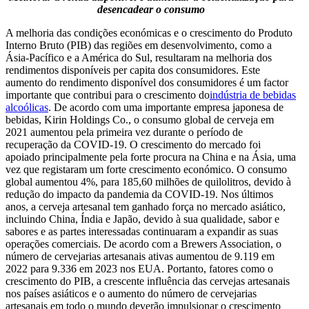
desencadear o consumo
A melhoria das condições económicas e o crescimento do Produto
Interno Bruto (PIB) das regiões em desenvolvimento, como a
Ásia-Pacífico e a América do Sul, resultaram na melhoria dos
rendimentos disponíveis per capita dos consumidores. Este
aumento do rendimento disponível dos consumidores é um factor
importante que contribui para o crescimento do
indústria de bebidas
alcoólicas
. De acordo com uma importante empresa japonesa de
bebidas, Kirin Holdings Co., o consumo global de cerveja em
2021 aumentou pela primeira vez durante o período de
recuperação da COVID-19. O crescimento do mercado foi
apoiado principalmente pela forte procura na China e na Ásia, uma
vez que registaram um forte crescimento económico. O consumo
global aumentou 4%, para 185,60 milhões de quilolitros, devido à
redução do impacto da pandemia da COVID-19. Nos últimos
anos, a cerveja artesanal tem ganhado força no mercado asiático,
incluindo China, Índia e Japão, devido à sua qualidade, sabor e
sabores e as partes interessadas continuaram a expandir as suas
operações comerciais. De acordo com a Brewers Association, o
número de cervejarias artesanais ativas aumentou de 9.119 em
2022 para 9.336 em 2023 nos EUA. Portanto, fatores como o
crescimento do PIB, a crescente influência das cervejas artesanais
nos países asiáticos e o aumento do número de cervejarias
artesanais em todo o mundo deverão impulsionar o crescimento