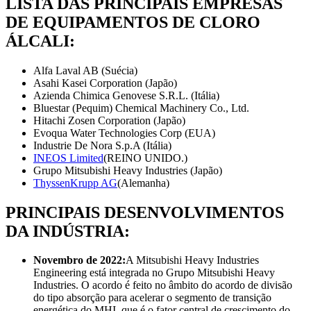
LISTA DAS PRINCIPAIS EMPRESAS
DE EQUIPAMENTOS DE CLORO
ÁLCALI:
Alfa Laval AB (Suécia)
Asahi Kasei Corporation (Japão)
Azienda Chimica Genovese S.R.L. (Itália)
Bluestar (Pequim) Chemical Machinery Co., Ltd.
Hitachi Zosen Corporation (Japão)
Evoqua Water Technologies Corp (EUA)
Industrie De Nora S.p.A (Itália)
INEOS Limited
(REINO UNIDO.)
Grupo Mitsubishi Heavy Industries (Japão)
ThyssenKrupp AG
(Alemanha)
PRINCIPAIS DESENVOLVIMENTOS
DA INDÚSTRIA:
Novembro de 2022:
A Mitsubishi Heavy Industries
Engineering está integrada no Grupo Mitsubishi Heavy
Industries. O acordo é feito no âmbito do acordo de divisão
do tipo absorção para acelerar o segmento de transição
energética do MHI, que é o fator central de crescimento do