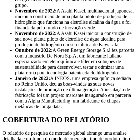
grupo.
Novembro de 2022:
A Asahi Kasei, multinacional japonesa,
iniciou a construção de uma planta piloto de produção de
hidrogênio que funciona na eletrólise alcalina da água e foi
financiada pelo fundo de inovação verde.
Novembro de 2022:
A Asahi Kasei iniciou a construção de
sua nova planta piloto de eletrólise de água alcalina para
produção de hidrogênio em sua fábrica de Kawasaki.
Outubro de 2022:
A Green Energy Storage S.r.l fez parceria
com a Industrie De Nora S.p.A, um fabricante italiano
especializado em eletroquímica e líder em soluções de
sustentabilidade para desenvolver, testar e otimizar uma
plataforma para tecnologia patenteada de hidrogênio.
Janeiro de 2022:
A INEOS, uma empresa química sediada
no Reino Unido, deu as boas-vindas às suas novas
instalações de produção de última geração. A instalação de
fabricação foi um projeto marcante inaugurado em parceria
com a Alpha Manufacturing, um fabricante de chapas
metálicas de longa data.
COBERTURA DO RELATÓRIO
O relatório de pesquisa de mercado global abrange uma análise
detalhada e profunda do modo de operação, tipo de produto, tipo