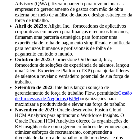
Advisory (QWA), fizeram parceria para revolucionar as
empresas no gerenciamento de gastos com mão de obra
externa por meio de análise de dados e design estratégico da
força de trabalho.
Abril de 2023:
e Alight, Inc., fornecedoras de aplicativos
corporativos em nuvem para finanças e recursos humanos,
firmaram uma parceria estratégica para fornecer uma
experiência de folha de pagamento simplificada e unificada
para recursos humanos e profissionais de folha de
pagamento em todo o mundo.
Outubro de 2022
: Cornerstone OnDemand, Inc.,
fornecedora de soluções de experiência de talentos, lançou
uma Talent Experience Platform (TXP) para ajudar líderes
de talentos a revelar o verdadeiro potencial de sua força de
trabalho.
Setembro de 2022
: Intellicus lançou solução de
gerenciamento de força de trabalho Flow, permitindo
Gestão
de Processos de Negócios (BPM)
organizações para
maximizar a produtividade e elevar sua força de trabalho.
Novembro de 2021
: Oracle desenvolve Fusion Cloud
HCM Analytics para aprimorar o Workforce Insights. O
Oracle Fusion HCM Analytics oferece às organizações de
RH insights sobre como gerenciar índices de remuneração,
otimizar esforços de recrutamento, compreender a
diversidade da força de trabalho, mitigar o desgaste dos