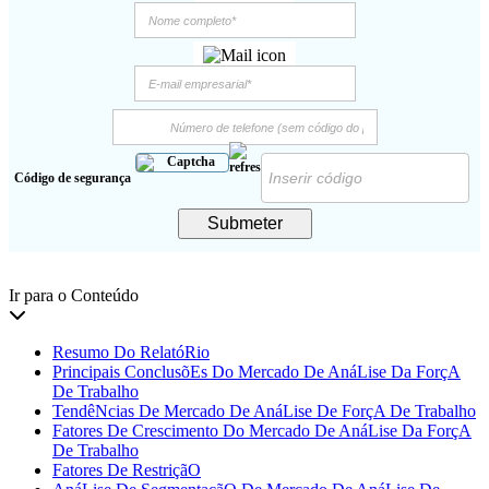
Código de segurança
Submeter
Ir para o Conteúdo
Resumo Do RelatóRio
Principais ConclusõEs Do Mercado De AnáLise Da ForçA
De Trabalho
TendêNcias De Mercado De AnáLise De ForçA De Trabalho
Fatores De Crescimento Do Mercado De AnáLise Da ForçA
De Trabalho
Fatores De RestriçãO