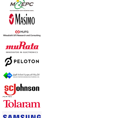
信任在线
联系我们
US
+1 833 909 2966 ( Toll Free )
UK
+44 808 502 0280 (Toll Free )
APAC
+91 744 740 1245
sales@fortunebusinessinsights.com
联系我们