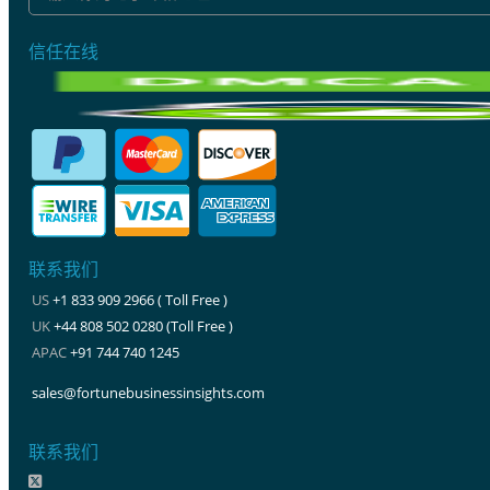
信任在线
联系我们
US
+1 833 909 2966 ( Toll Free )
UK
+44 808 502 0280 (Toll Free )
APAC
+91 744 740 1245
sales@fortunebusinessinsights.com
联系我们