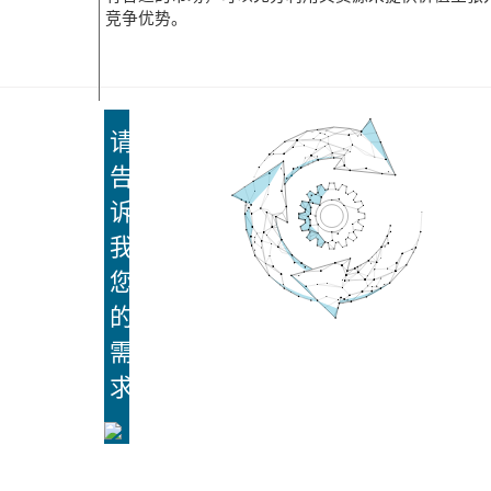
竞争优势。
请
告
诉
我
您
的
需
求