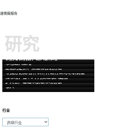
速情报报告
研究
识别增长机会，进入新市场
市场进入策略
正确的定价、渠道和营销方法
通过了解竞争对手的最佳实践、未来计划
寻找分销商/合作伙伴并进行公司尽职调查
和市场，在4-5年内实现收入翻倍
制定增长战略，拓展地域覆盖范围并增加
扩大客户基础以获取市场份额
收入
行业