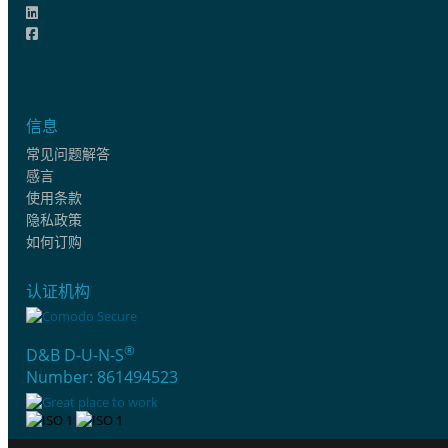
信息
常见问题解答
感言
使用条款
隐私政策
如何订购
认证机构
®
D&B D-U-N-S
Number: 861494523