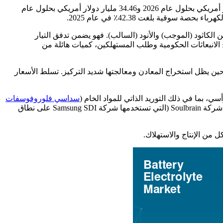
بلغت قيمة سوق إلكتروليت البطاريات العالمية 11.49 مليار دولار أمريكي في عام 2025. ومن المتوقع أن يصل السوق إلى 13.02 مليار دولار أمريكي بحلول عام 2026 و34.46 مليار دولار أمريكي بحلول عام
ن الكاثود (الموجب) والأنود (السالب). فهو يضمن تدفق التيار
ئح الانبعاثات الحكومية وطلب المستهلكين، كميات هائلة من
حين يظل استخراج المعادن ومعالجتها شديد التركيز. تسلط الأسعار
سداسي فلوروفوسفات
) والقدرة الإنتاجية الرائدة في LiFSI. ومن بين اللاعبين البارزين والمؤثرين الذين يساهمون بشكل كبير في قدرة السوق والتكنولوجيا شركة Soulbrain (التي تستخدمها شركة Samsung SDI على نطاق
 من الإنتاج والاستهلاك.