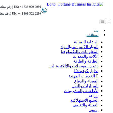
+1 833-909-2966 (رقم مجاني)
US:
+44 808-502-0280 (رقم مجاني)
UK:
(حاضِر)
بيت
الصناعات
الرعاية الصحية
المواد الكيميائية والمواد
المعلومات والتكنولوجيا
الآلات والمعدات
الطاقة والطاقة
أشباه الموصلات والإلكترونيات
تحليل كوفيد-19
الخدمات المهنية
الفضاء والدفاع
السيارات والنقل
الأطعمة والمشروبات
زراعة
السلع الاستهلاكية
التعبئة والتغليف
بفسي