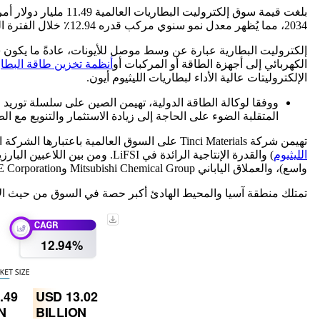
2034، مما يُظهر معدل نمو سنوي مركب قدره 12.94٪ خلال الفترة المتوقعة. سيطرت منطقة آسيا والمحيط الهادئ على سوق البطاريات بالكهرباء بحصة سوقية بلغت 42.38٪ في عام 2025.
إلكتروليت البطارية عبارة عن وسط موصل للأيونات، عادةً ما يكون سائلً
الكهربائي إلى أجهزة الطاقة أو المركبات أو
أنظمة تخزين طاقة البطار
الإلكتروليتات عالية الأداء لبطاريات الليثيوم أيون.
ووفقا لوكالة الطاقة الدولية، تهيمن الصين على سلسلة توريد 
المتقلبة الضوء على الحاجة إلى زيادة الاستثمار والتنويع مع ا
تهيمن شركة Tinci Materials على السوق العالمية باعتبارها الشركة الرائدة بلا منازع وتحافظ على ميزة تنافسية كبيرة من خلال التكامل الرأسي، بما في ذلك التوريد الذاتي للمواد الخام (
الليثيوم
واسع)، والعملاق الياباني Mitsubishi Chemical Group وUBE Corporation.
تمتلك منطقة آسيا والمحيط الهادئ أكبر حصة في السوق من حيث الإيرا