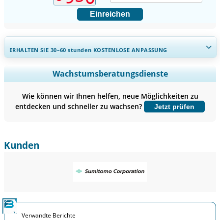
Einreichen
ERHALTEN SIE 30–60
stunden
KOSTENLOSE ANPASSUNG
Regionale und länderspezifische Abdeckung erweitern,
Wachstumsberatungsdienste
Segmentanalyse, Unternehmensprofile, Wettbewerbs-
Benchmarking, und Endnutzer-Einblicke.
Wie können wir Ihnen helfen, neue Möglichkeiten zu
entdecken und schneller zu wachsen?
Jetzt prüfen
Jetzt anpassen
Kunden
Verwandte Berichte