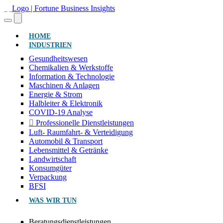
(AKTUELL)
HOME
INDUSTRIEN
Gesundheitswesen
Chemikalien & Werkstoffe
Information & Technologie
Maschinen & Anlagen
Energie & Strom
Halbleiter & Elektronik
COVID-19 Analyse
Professionelle Dienstleistungen
Luft- Raumfahrt- & Verteidigung
Automobil & Transport
Lebensmittel & Getränke
Landwirtschaft
Konsumgüter
Verpackung
BFSI
WAS WIR TUN
Beratungsdienstleistungen