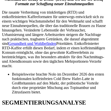
Formate zur Schaffung neuer Einnahmequellen
Die rasante Verbreitung von trinkfertigen (RTD) und
entkoffeinierten Kaffeeformaten für unterwegs entwickelt sich zu
einem wichtigen Wachstumshebel für den Weltmarkt und schafft
neue Einnahmequellen, die über das traditionelle Brauen zu Hause
hinausgehen. Veränderte Lebensstile der Verbraucher,
Urbanisierung und längere Arbeitszeiten steigern die Nachfrage
nach praktischen, tragbaren Getränken, die darauf abgestimmt
sind
Gesundheit und Wohlbefinden
Prioritäten. Entkoffeinierter
RTD-Kaffee erfüllt diesen Bedarf, indem er einen koffeinmäßigen
Konsum ermöglicht, ohne das gewohnte Kaffeeerlebnis zu
beeinträchtigen, was ihn besonders attraktiv für den Nachmittags-
und Abendkonsum sowie den täglichen Mehrportionen-Verzehr
macht.
Beispielsweise brachte Nolo im Dezember 2026 den ersten
funktionalen koffeinfreien Cold Brew Hafer-Latte in
Großbritannien auf den Markt, der präbiotische Vorteile
durch eine proprietäre Mischung aus Topinambur und
Zitrusfasern bietet.
SEGMENTIERUNGSANALYSE