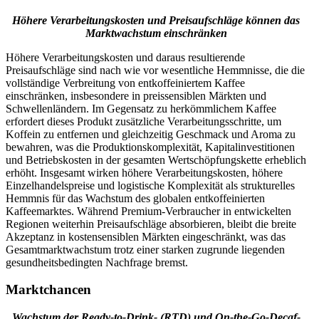
Höhere Verarbeitungskosten und Preisaufschläge können das
Marktwachstum einschränken
Höhere Verarbeitungskosten und daraus resultierende
Preisaufschläge sind nach wie vor wesentliche Hemmnisse, die die
vollständige Verbreitung von entkoffeiniertem Kaffee
einschränken, insbesondere in preissensiblen Märkten und
Schwellenländern. Im Gegensatz zu herkömmlichem Kaffee
erfordert dieses Produkt zusätzliche Verarbeitungsschritte, um
Koffein zu entfernen und gleichzeitig Geschmack und Aroma zu
bewahren, was die Produktionskomplexität, Kapitalinvestitionen
und Betriebskosten in der gesamten Wertschöpfungskette erheblich
erhöht. Insgesamt wirken höhere Verarbeitungskosten, höhere
Einzelhandelspreise und logistische Komplexität als strukturelles
Hemmnis für das Wachstum des globalen entkoffeinierten
Kaffeemarktes. Während Premium-Verbraucher in entwickelten
Regionen weiterhin Preisaufschläge absorbieren, bleibt die breite
Akzeptanz in kostensensiblen Märkten eingeschränkt, was das
Gesamtmarktwachstum trotz einer starken zugrunde liegenden
gesundheitsbedingten Nachfrage bremst.
Marktchancen
Wachstum der Ready-to-Drink- (RTD) und On-the-Go-Decaf-