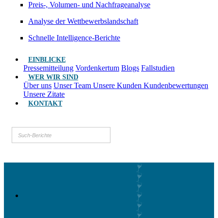
Preis-, Volumen- und Nachfrageanalyse
Analyse der Wettbewerbslandschaft
Schnelle Intelligence-Berichte
EINBLICKE
Pressemitteilung
Vordenkertum
Blogs
Fallstudien
WER WIR SIND
Über uns
Unser Team
Unsere Kunden
Kundenbewertungen
Unsere Zitate
KONTAKT