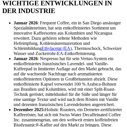
WICHTIGE ENTWICKLUNGEN IN
DER INDUSTRIE
Januar 2026
: Frequent Coffee, ein in San Diego ansässiger
Spezialitätenröster, hat sein entkoffeiniertes Sortiment um
innovative Kaffeesorten aus Kolumbien und Nicaragua
erweitert. Dazu gehören seltene Methoden wie
Hefeimpfung, Kohlensäuremazeration und
Schleimbildung
Ethylacetat (EA)
, Thermoschock, Schweizer
Wasser und Zuckerrohr-EA-Entkoffeinierung.
Januar 2026
: Nespresso hat für sein Vertuo-System ein
entkoffeiniertes französisches Lavendel- und Vanille-
Kaffeepad in limitierter Auflage auf den Markt gebracht, das
auf die wachsende Nachfrage nach aromatisierten
entkoffeinierten Optionen in Großbritannien abzielt. Diese
entkoffeinierte Kapsel verwendet 100 % Arabica-Bohnen
aus Brasilien und Kolumbien, wird mit einer Split-Roast-
Technik geröstet, mitteldunkel für die Süße und länger für
eine samtige Textur und wird nach dem Rösten mit Vanille
und dezenten französischen Lavendelnoten angereichert.
Dezember 2025:
Holistic Roasters, ein Demeter-zertifizierter
Kaffeeröster, hat sich mit Swiss Water Decaffeinated Coffee
Inc. zusammengetan, um den weltweit ersten koffeinfreien
Biodynamic®-Kaffee auf den Markt zu bringen. Diese