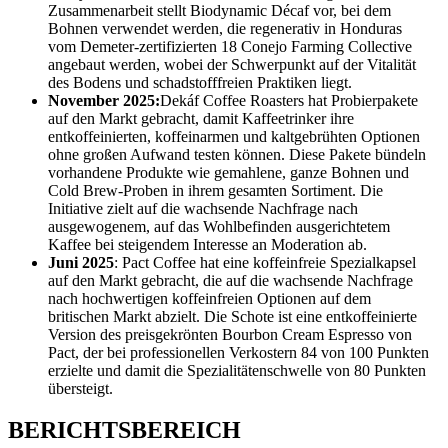
Zusammenarbeit stellt Biodynamic Décaf vor, bei dem
Bohnen verwendet werden, die regenerativ in Honduras
vom Demeter-zertifizierten 18 Conejo Farming Collective
angebaut werden, wobei der Schwerpunkt auf der Vitalität
des Bodens und schadstofffreien Praktiken liegt.
November 2025:
Dekáf Coffee Roasters hat Probierpakete
auf den Markt gebracht, damit Kaffeetrinker ihre
entkoffeinierten, koffeinarmen und kaltgebrühten Optionen
ohne großen Aufwand testen können. Diese Pakete bündeln
vorhandene Produkte wie gemahlene, ganze Bohnen und
Cold Brew-Proben in ihrem gesamten Sortiment. Die
Initiative zielt auf die wachsende Nachfrage nach
ausgewogenem, auf das Wohlbefinden ausgerichtetem
Kaffee bei steigendem Interesse an Moderation ab.
Juni 2025
: Pact Coffee hat eine koffeinfreie Spezialkapsel
auf den Markt gebracht, die auf die wachsende Nachfrage
nach hochwertigen koffeinfreien Optionen auf dem
britischen Markt abzielt. Die Schote ist eine entkoffeinierte
Version des preisgekrönten Bourbon Cream Espresso von
Pact, der bei professionellen Verkostern 84 von 100 Punkten
erzielte und damit die Spezialitätenschwelle von 80 Punkten
übersteigt.
BERICHTSBEREICH