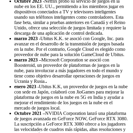
Octubre 2023 -
Netflix probó su servicio de juegos en la
nube en los EE. UU., permitiendo a los miembros jugar en
dispositivos conectados a TV y televisores inteligentes
usando sus teléfonos inteligentes como controladores. Esta
fase beta, similar a pruebas anteriores en Canadá y el Reino
Unido, ofrece una selección de juegos limitada y requiere la
descarga de una aplicación de control dedicada.
marzo 2023 -
Ubitus K.K. se asoció con Google, Inc. para
avanzar en el desarrollo de la transmisión de juegos basada
en la nube. Por el contrario, Google Cloud es elegido como
proveedor de nube para la solución GameCloud de Ubitus.
marzo 2023 –
Microsoft Corporation se asoció con
Boosteroid, un proveedor de plataformas de juegos en la
nube, para involucrar a más jugadores en todo el mundo y
tiene como objetivo desarrollar operaciones de juegos en
Ucrania y Rusia.
.
enero 2023 -
Ubitus K.K, un proveedor de juegos en la nube
con sede en Japón, colaboró ​​con JioGames para mejorar la
plataforma de juegos en la nube en 5G en India y ayudar a
mejorar el rendimiento de los juegos en la nube en el
mercado de juegos local.
Octubre 2021 –
NVIDIA Corporation lanzó una plataforma
de juegos avanzada en GeForce NOW, GeForce RTX 3080.
La suscripción a GeForce RTX 3080 ofrece a los jugadores
las velocidades de cuadros más rápidas, altas resoluciones y