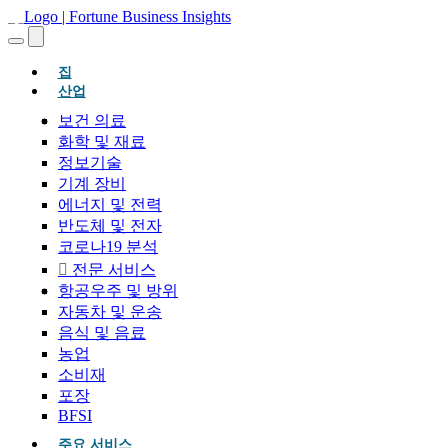
(현재의)
집
산업
보건 의료
화학 및 재료
정보기술
기계 장비
에너지 및 전력
반도체 및 전자
코로나19 분석
전문 서비스
항공우주 및 방위
자동차 및 운송
음식 및 음료
농업
소비재
포장
BFSI
주요 서비스