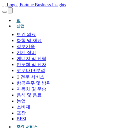
(현재의)
집
산업
보건 의료
화학 및 재료
정보기술
기계 장비
에너지 및 전력
반도체 및 전자
코로나19 분석
전문 서비스
항공우주 및 방위
자동차 및 운송
음식 및 음료
농업
소비재
포장
BFSI
주요 서비스