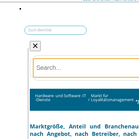
×
Hardware- und Software -IT
Markt für
-Dienste
/
Loyalitätsmanagement
"
Marktgröße, Anteil und Branchenau
nach Angebot, nach Betreiber, nach