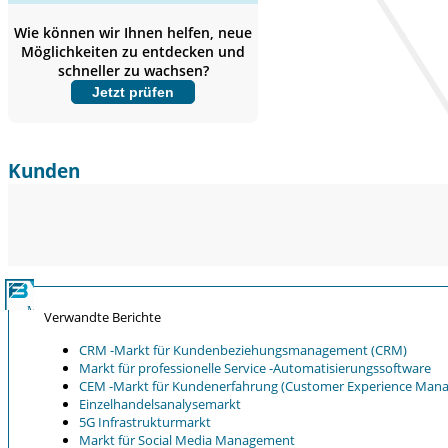
Abdeckung erweitern,
Segmentanalyse,
Wie können wir Ihnen helfen, neue
Unternehmensprofile, Wettbewerbs-
Möglichkeiten zu entdecken und
Benchmarking, und Endnutzer-
schneller zu wachsen?
Einblicke.
Jetzt prüfen
Jetzt anpassen
Kunden
Verwandte Berichte
CRM -Markt für Kundenbeziehungsmanagement (CRM)
Markt für professionelle Service -Automatisierungssoftware
CEM -Markt für Kundenerfahrung (Customer Experience Man
Einzelhandelsanalysemarkt
5G Infrastrukturmarkt
Markt für Social Media Management