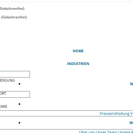
(Gebührenfrei)
 (Gebührenfrei)
(AKTUELL)
HOME
INDUSTRIEN
EIDIGUNG
W
ORT
ÄNKE
Pressemitteilung
V
W
Über uns
Unser Team
Unsere 