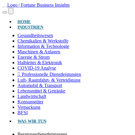
(AKTUELL)
HOME
INDUSTRIEN
Gesundheitswesen
Chemikalien & Werkstoffe
Information & Technologie
Maschinen & Anlagen
Energie & Strom
Halbleiter & Elektronik
COVID-19 Analyse
Professionelle Dienstleistungen
Luft- Raumfahrt- & Verteidigung
Automobil & Transport
Lebensmittel & Getränke
Landwirtschaft
Konsumgüter
Verpackung
BFSI
WAS WIR TUN
Beratungsdienstleistungen