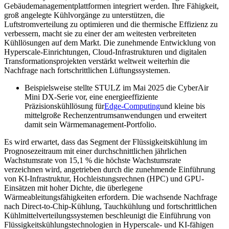
Gebäudemanagementplattformen integriert werden. Ihre Fähigkeit,
groß angelegte Kühlvorgänge zu unterstützen, die
Luftstromverteilung zu optimieren und die thermische Effizienz zu
verbessern, macht sie zu einer der am weitesten verbreiteten
Kühllösungen auf dem Markt. Die zunehmende Entwicklung von
Hyperscale-Einrichtungen, Cloud-Infrastrukturen und digitalen
Transformationsprojekten verstärkt weltweit weiterhin die
Nachfrage nach fortschrittlichen Lüftungssystemen.
Beispielsweise stellte STULZ im Mai 2025 die CyberAir
Mini DX-Serie vor, eine energieeffiziente
Präzisionskühllösung für
Edge-Computing
und kleine bis
mittelgroße Rechenzentrumsanwendungen und erweitert
damit sein Wärmemanagement-Portfolio.
Es wird erwartet, dass das Segment der Flüssigkeitskühlung im
Prognosezeitraum mit einer durchschnittlichen jährlichen
Wachstumsrate von 15,1 % die höchste Wachstumsrate
verzeichnen wird, angetrieben durch die zunehmende Einführung
von KI-Infrastruktur, Hochleistungsrechnen (HPC) und GPU-
Einsätzen mit hoher Dichte, die überlegene
Wärmeableitungsfähigkeiten erfordern. Die wachsende Nachfrage
nach Direct-to-Chip-Kühlung, Tauchkühlung und fortschrittlichen
Kühlmittelverteilungssystemen beschleunigt die Einführung von
Flüssigkeitskühlungstechnologien in Hyperscale- und KI-fähigen