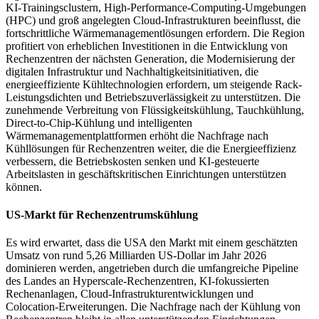
KI-Trainingsclustern, High-Performance-Computing-Umgebungen
(HPC) und groß angelegten Cloud-Infrastrukturen beeinflusst, die
fortschrittliche Wärmemanagementlösungen erfordern. Die Region
profitiert von erheblichen Investitionen in die Entwicklung von
Rechenzentren der nächsten Generation, die Modernisierung der
digitalen Infrastruktur und Nachhaltigkeitsinitiativen, die
energieeffiziente Kühltechnologien erfordern, um steigende Rack-
Leistungsdichten und Betriebszuverlässigkeit zu unterstützen. Die
zunehmende Verbreitung von Flüssigkeitskühlung, Tauchkühlung,
Direct-to-Chip-Kühlung und intelligenten
Wärmemanagementplattformen erhöht die Nachfrage nach
Kühllösungen für Rechenzentren weiter, die die Energieeffizienz
verbessern, die Betriebskosten senken und KI-gesteuerte
Arbeitslasten in geschäftskritischen Einrichtungen unterstützen
können.
US-Markt für Rechenzentrumskühlung
Es wird erwartet, dass die USA den Markt mit einem geschätzten
Umsatz von rund 5,26 Milliarden US-Dollar im Jahr 2026
dominieren werden, angetrieben durch die umfangreiche Pipeline
des Landes an Hyperscale-Rechenzentren, KI-fokussierten
Rechenanlagen, Cloud-Infrastrukturentwicklungen und
Colocation-Erweiterungen. Die Nachfrage nach der Kühlung von