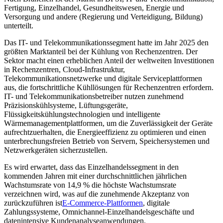
Fertigung, Einzelhandel, Gesundheitswesen, Energie und
Versorgung und andere (Regierung und Verteidigung, Bildung)
unterteilt.
Das IT- und Telekommunikationssegment hatte im Jahr 2025 den
größten Marktanteil bei der Kühlung von Rechenzentren. Der
Sektor macht einen erheblichen Anteil der weltweiten Investitionen
in Rechenzentren, Cloud-Infrastruktur,
Telekommunikationsnetzwerke und digitale Serviceplattformen
aus, die fortschrittliche Kühllösungen für Rechenzentren erfordern.
IT- und Telekommunikationsbetreiber nutzen zunehmend
Präzisionskühlsysteme, Lüftungsgeräte,
Flüssigkeitskühlungstechnologien und intelligente
Wärmemanagementplattformen, um die Zuverlässigkeit der Geräte
aufrechtzuerhalten, die Energieeffizienz zu optimieren und einen
unterbrechungsfreien Betrieb von Servern, Speichersystemen und
Netzwerkgeräten sicherzustellen.
Es wird erwartet, dass das Einzelhandelssegment in den
kommenden Jahren mit einer durchschnittlichen jährlichen
Wachstumsrate von 14,9 % die höchste Wachstumsrate
verzeichnen wird, was auf die zunehmende Akzeptanz von
zurückzuführen ist
E-Commerce-Plattformen
, digitale
Zahlungssysteme, Omnichannel-Einzelhandelsgeschäfte und
datenintensive Kundenanalyseanwendungen.