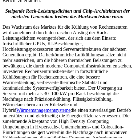
Bericht zu erfahren.
Steigende Rack-Leistungsdichten und Chip-Architekturen der
nächsten Generation treiben das Marktwachstum voran
Das Wachstum des Marktes für die Kühlung von Rechenzentren
wird zunehmend durch den raschen Anstieg der Rack-
Leistungsdichten vorangetrieben, der sich aus dem Einsatz
fortschrittlicher GPUs, KI-Beschleuniger,
Hochleistungsprozessoren und Serverarchitekturen der nächsten
Generation ergibt. Da herkömmliche Luftkühlungsansätze nicht
mehr ausreichen, um die höheren thermischen Belastungen zu
bewältigen, die durch moderne Computerinfrastrukturen entstehen,
investieren Rechenzentrumsbetreiber in fortschrittliche
Kühllösungen für Rechenzentren, die eine bessere
Wärmeableitung, verbesserte thermische Stabilität und
kontinuierliche Systemverfügbarkeit bieten. Der Übergang zu
Servern mit mehr als 30–100 kW pro Rack beschleunigt die
Nachfrage nach Präzisionskühlung, Flüssigkeitskühlung,
Wärmetauschern an der Rückseite und
Hybrid
Wärmemanagementsysteme
die einen zuverlässigen Betrieb
unterstützen und gleichzeitig die Energieeffizienz verbessern. Die
zunehmende Akzeptanz von High-Density-Computing-
Umgebungen in Hyperscale-, Unternehmens- und Colocation-
Einrichtungen steigert weiterhin die Nachfrage nach innovativen
Kühltechnologien, die zukünftige Computing-Anforderungen