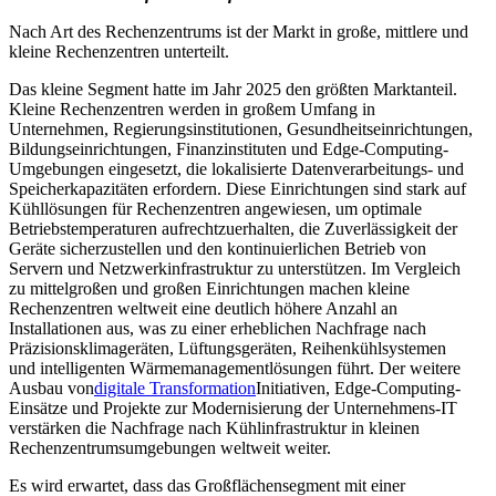
Nach Art des Rechenzentrums ist der Markt in große, mittlere und
kleine Rechenzentren unterteilt.
Das kleine Segment hatte im Jahr 2025 den größten Marktanteil.
Kleine Rechenzentren werden in großem Umfang in
Unternehmen, Regierungsinstitutionen, Gesundheitseinrichtungen,
Bildungseinrichtungen, Finanzinstituten und Edge-Computing-
Umgebungen eingesetzt, die lokalisierte Datenverarbeitungs- und
Speicherkapazitäten erfordern. Diese Einrichtungen sind stark auf
Kühllösungen für Rechenzentren angewiesen, um optimale
Betriebstemperaturen aufrechtzuerhalten, die Zuverlässigkeit der
Geräte sicherzustellen und den kontinuierlichen Betrieb von
Servern und Netzwerkinfrastruktur zu unterstützen. Im Vergleich
zu mittelgroßen und großen Einrichtungen machen kleine
Rechenzentren weltweit eine deutlich höhere Anzahl an
Installationen aus, was zu einer erheblichen Nachfrage nach
Präzisionsklimageräten, Lüftungsgeräten, Reihenkühlsystemen
und intelligenten Wärmemanagementlösungen führt. Der weitere
Ausbau von
digitale Transformation
Initiativen, Edge-Computing-
Einsätze und Projekte zur Modernisierung der Unternehmens-IT
verstärken die Nachfrage nach Kühlinfrastruktur in kleinen
Rechenzentrumsumgebungen weltweit weiter.
Es wird erwartet, dass das Großflächensegment mit einer