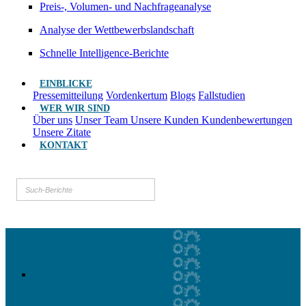
Preis-, Volumen- und Nachfrageanalyse
Analyse der Wettbewerbslandschaft
Schnelle Intelligence-Berichte
EINBLICKE
Pressemitteilung
Vordenkertum
Blogs
Fallstudien
WER WIR SIND
Über uns
Unser Team
Unsere Kunden
Kundenbewertungen
Unsere Zitate
KONTAKT