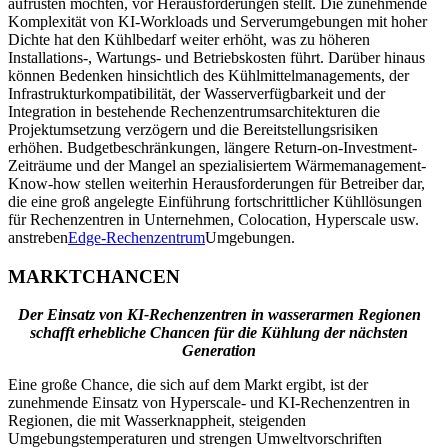
aufrüsten möchten, vor Herausforderungen stellt. Die zunehmende
Komplexität von KI-Workloads und Serverumgebungen mit hoher
Dichte hat den Kühlbedarf weiter erhöht, was zu höheren
Installations-, Wartungs- und Betriebskosten führt. Darüber hinaus
können Bedenken hinsichtlich des Kühlmittelmanagements, der
Infrastrukturkompatibilität, der Wasserverfügbarkeit und der
Integration in bestehende Rechenzentrumsarchitekturen die
Projektumsetzung verzögern und die Bereitstellungsrisiken
erhöhen. Budgetbeschränkungen, längere Return-on-Investment-
Zeiträume und der Mangel an spezialisiertem Wärmemanagement-
Know-how stellen weiterhin Herausforderungen für Betreiber dar,
die eine groß angelegte Einführung fortschrittlicher Kühllösungen
für Rechenzentren in Unternehmen, Colocation, Hyperscale usw.
anstreben
Edge-Rechenzentrum
Umgebungen.
MARKTCHANCEN
Der Einsatz von KI-Rechenzentren in wasserarmen Regionen
schafft erhebliche Chancen für die Kühlung der nächsten
Generation
Eine große Chance, die sich auf dem Markt ergibt, ist der
zunehmende Einsatz von Hyperscale- und KI-Rechenzentren in
Regionen, die mit Wasserknappheit, steigenden
Umgebungstemperaturen und strengen Umweltvorschriften