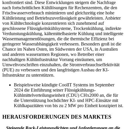
konfrontiert sind. Diese Entwicklungen steigern die Nachfrage
nach fortschrittlichen Kühllösungen für Rechenzentren, die den
Frischwasserverbrauch minimieren und gleichzeitig eine hohe
Kühlleistung und Betriebszuverlässigkeit gewährleisten. Anbieter
von Kühltechnologie konzentrieren sich zunehmend auf
geschlossene Flüssigkeitskühlsysteme, Trockenkühlung, indirekte
Verdunstungskühlung, kältemittelbasierte Kühlung und intelligente
Wassermanagementlösungen, die die thermische Effizienz bei
geringerer Wasserabhängigkeit verbessern. Besonders groß ist die
Chance im Nahen Osten, im Südwesten der USA, in Australien
und anderen wasserarmen Regionen, wo Betreiber einer
nachhaltigen Kühlinfrastruktur Vorrang einräumen, um
Umweltvorschriften einzuhalten, die Stromverbrauchseffektivität
(PUE) zu verbessern und den langfristigen Ausbau der KI-
Infrastruktur zu unterstützen.
Beispielsweise kündigte CoolIT Systems im September
2024 die Einführung seiner Flüssigkühlungs-
Kühlmittelverteilungseinheit (CDU) CHx2000 an, die für
die Unterstützung hochdichter KI- und HPC-Einsätze mit
Kühlkapazitäten von bis zu 2 MW pro Einheit konzipiert ist.
HERAUSFORDERUNGEN DES MARKTES
Steigende Rack-Leistungsdichten und Anforderungen an die