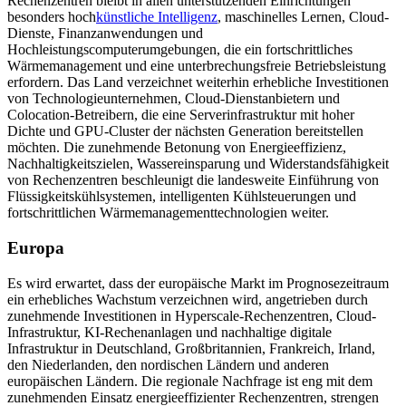
Rechenzentren bleibt in allen unterstützenden Einrichtungen
besonders hoch
künstliche Intelligenz
, maschinelles Lernen, Cloud-
Dienste, Finanzanwendungen und
Hochleistungscomputerumgebungen, die ein fortschrittliches
Wärmemanagement und eine unterbrechungsfreie Betriebsleistung
erfordern. Das Land verzeichnet weiterhin erhebliche Investitionen
von Technologieunternehmen, Cloud-Dienstanbietern und
Colocation-Betreibern, die eine Serverinfrastruktur mit hoher
Dichte und GPU-Cluster der nächsten Generation bereitstellen
möchten. Die zunehmende Betonung von Energieeffizienz,
Nachhaltigkeitszielen, Wassereinsparung und Widerstandsfähigkeit
von Rechenzentren beschleunigt die landesweite Einführung von
Flüssigkeitskühlsystemen, intelligenten Kühlsteuerungen und
fortschrittlichen Wärmemanagementtechnologien weiter.
Europa
Es wird erwartet, dass der europäische Markt im Prognosezeitraum
ein erhebliches Wachstum verzeichnen wird, angetrieben durch
zunehmende Investitionen in Hyperscale-Rechenzentren, Cloud-
Infrastruktur, KI-Rechenanlagen und nachhaltige digitale
Infrastruktur in Deutschland, Großbritannien, Frankreich, Irland,
den Niederlanden, den nordischen Ländern und anderen
europäischen Ländern. Die regionale Nachfrage ist eng mit dem
zunehmenden Einsatz energieeffizienter Rechenzentren, strengen