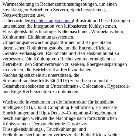
Wärmeableitung in Rechenzentrumsumgebungen, um einen
zuverlässigen Betrieb von Servern, Speichersystemen,
Netzwerkgeräten usw.
sicherzustellen
Hochleistungsrechnen
Infrastruktur. Diese Lösungen
unterstützen die Integration von luftbasierten Kühlsystemen,
Flüssigkeitskühltechnologie, Kältemaschinen, Wärmetauschern,
Kühltürmen, Eindämmungssystemen,
Umgebungsüberwachungsplattformen und KI-gestützten
thermischen Optimierungstools, um die Energieeffizienz,
Gerätezuverlässigkeit, Rackdichte und Betriebskontinuität zu
verbessern. Die Kühlung von Rechenzentren ermöglicht es
Betreibern, den Stromverbrauch zu senken, Energieeinsparungen
zu erzielen, die Betriebszeit aufrechtzuerhalten,
Nachhaltigkeitsziele zu unterstützen, die
Stromverbrauchseffektivität (PUE) zu verbessern und die
Gesamtbetriebskosten in Unternehmens-, Colocation-, Hyperscale-
und Edge-Rechenzentren zu optimieren.
Wachsende Investitionen in die Infrastruktur für künstliche
Intelligenz (KI), Cloud-Computing-Plattformen, Hyperscale-
Einrichtungen und High-Density-Computing-Umgebungen
beschleunigen weltweit die Nachfrage nach fortschrittlichen
Kühlsystemen. Der zunehmende Einsatz von
Flüssigkeitskühlungs-, Tauchkühlungs- und
Freikühlungstechnologien verbessert die Kühleffizienz weiter,