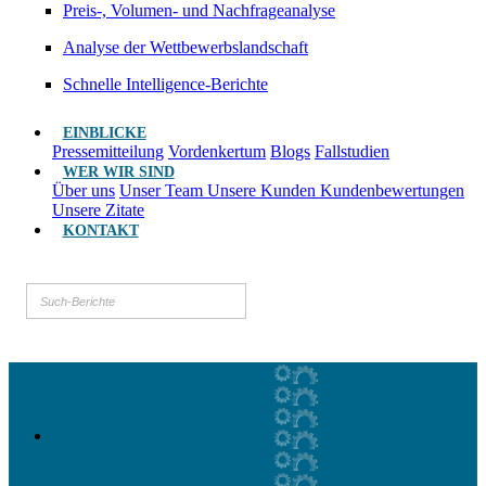
Preis-, Volumen- und Nachfrageanalyse
Analyse der Wettbewerbslandschaft
Schnelle Intelligence-Berichte
EINBLICKE
Pressemitteilung
Vordenkertum
Blogs
Fallstudien
WER WIR SIND
Über uns
Unser Team
Unsere Kunden
Kundenbewertungen
Unsere Zitate
KONTAKT