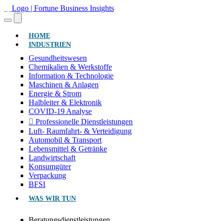
(AKTUELL)
HOME
INDUSTRIEN
Gesundheitswesen
Chemikalien & Werkstoffe
Information & Technologie
Maschinen & Anlagen
Energie & Strom
Halbleiter & Elektronik
COVID-19 Analyse
Professionelle Dienstleistungen
Luft- Raumfahrt- & Verteidigung
Automobil & Transport
Lebensmittel & Getränke
Landwirtschaft
Konsumgüter
Verpackung
BFSI
WAS WIR TUN
Beratungsdienstleistungen