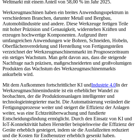
Weltmarkt mit einem Anteil von 58,00 % im Jahr 2025.
Werkzeugmaschinen haben ein breites Anwendungsspektrum in
verschiedenen Branchen, darunter Metall und Bergbau,
Automobilindustrie und andere. Diese Werkzeuge fertigen Teile
mit hoher Präzision und Genauigkeit, widerstehen Kräften und
erzeugen hochwertige Komponenten. Aufgrund ihrer
umfangreichen Anwendungen wie Bohren, Schneiden, Hobeln,
Oberflächenveredelung und Herstellung von Fertigungsteilen
verzeichnet der Werkzeugmaschinenmarkt im Prognosezeitraum
ein stetiges Wachstum. Man geht davon aus, dass die steigende
Nachfrage nach präzisen, maßgeschneiderten und großvolumigen
Produkten das Wachstum des Werkzeugmaschinenmarkts
ankurbeln wird.
Mit dem Aufkommen fortschrittlicher KI und
Industrie 4.0
In der
Werkzeugmaschinenindustrie ist ein erheblicher Wandel zu
beobachten, der die Produktionsanlagen intelligenter und
technologieintegrierter macht. Die Automatisierung verändert die
Fertigungsprozesse weiter und steigert die Effizienz der Anlagen
weiter, was eine Echtzeitüberwachung und fundierte
Entscheidungsfindung ermöglicht. Durch den Einsatz von KI und
IoT-Konnektivität haben Hersteller beispielsweise die Effizienz der
Geräte erheblich gesteigert, indem sie die Ausfallzeiten reduziert
und die Kosten für Endbenutzer erheblich gesenkt haben.