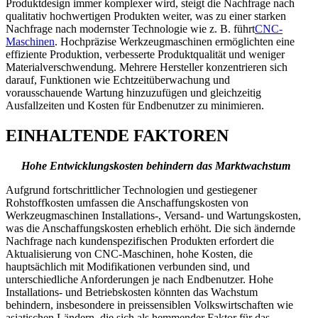
Produktdesign immer komplexer wird, steigt die Nachfrage nach
qualitativ hochwertigen Produkten weiter, was zu einer starken
Nachfrage nach modernster Technologie wie z. B. führt
CNC-
Maschinen
. Hochpräzise Werkzeugmaschinen ermöglichten eine
effiziente Produktion, verbesserte Produktqualität und weniger
Materialverschwendung. Mehrere Hersteller konzentrieren sich
darauf, Funktionen wie Echtzeitüberwachung und
vorausschauende Wartung hinzuzufügen und gleichzeitig
Ausfallzeiten und Kosten für Endbenutzer zu minimieren.
EINHALTENDE FAKTOREN
Hohe Entwicklungskosten behindern das Marktwachstum
Aufgrund fortschrittlicher Technologien und gestiegener
Rohstoffkosten umfassen die Anschaffungskosten von
Werkzeugmaschinen Installations-, Versand- und Wartungskosten,
was die Anschaffungskosten erheblich erhöht. Die sich ändernde
Nachfrage nach kundenspezifischen Produkten erfordert die
Aktualisierung von CNC-Maschinen, hohe Kosten, die
hauptsächlich mit Modifikationen verbunden sind, und
unterschiedliche Anforderungen je nach Endbenutzer. Hohe
Installations- und Betriebskosten könnten das Wachstum
behindern, insbesondere in preissensiblen Volkswirtschaften wie
asiatischen Ländern, die sich als hemmender Faktor für das