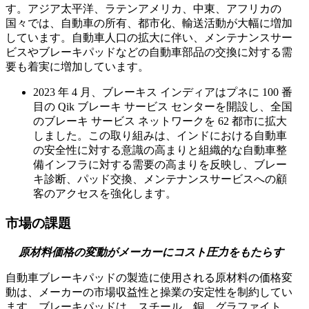
す。アジア太平洋、ラテンアメリカ、中東、アフリカの
国々では、自動車の所有、都市化、輸送活動が大幅に増加
しています。自動車人口の拡大に伴い、メンテナンスサー
ビスやブレーキパッドなどの自動車部品の交換に対する需
要も着実に増加しています。
2023 年 4 月、ブレーキス インディアはプネに 100 番
目の Qik ブレーキ サービス センターを開設し、全国
のブレーキ サービス ネットワークを 62 都市に拡大
しました。この取り組みは、インドにおける自動車
の安全性に対する意識の高まりと組織的な自動車整
備インフラに対する需要の高まりを反映し、ブレー
キ診断、パッド交換、メンテナンスサービスへの顧
客のアクセスを強化します。
市場の課題
原材料価格の変動がメーカーにコスト圧力をもたらす
自動車ブレーキパッドの製造に使用される原材料の価格変
動は、メーカーの市場収益性と操業の安定性を制約してい
ます。ブレーキパッドは、スチール、銅、グラファイト、