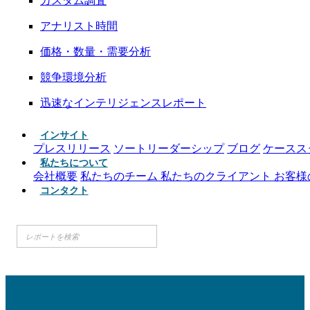
カスタム調査
アナリスト時間
価格・数量・需要分析
競争環境分析
迅速なインテリジェンスレポート
インサイト
プレスリリース
ソートリーダーシップ
ブログ
ケースス
私たちについて
会社概要
私たちのチーム
私たちのクライアント
お客様
コンタクト