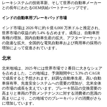
レーキシステムの技術革新、そして世界の自動車メーカー
との長年にわたるOEM供給パートナーシップです。
インドの自動車用ブレーキパッド市場
インド市場は 2026 年に約 6 億 6,000 万米ドルと推定され、
世界市場の収益の約 5.4% を占めます。成長は、自動車所
有権の増加、国内自動車生産の拡大、アフターマーケット
の急速な拡大、全国的な電気自動車および商用車の採用の
増加によって促進されています。
北米
北米地域は、2025 年には世界市場で 2 番目に大きなシェア
を占めました。この地域は、予測期間中に 5.3% の CAGR
で成長すると予想されます。好調な自動車生産、高い自動
車保有率、先進安全システムへの需要の増加が、北米全体
の市場の成長を支えています。ブレーキ部品の交換需要の
高まりと車両の予防メンテナンスに対する消費者の意識の
高まりにより、この地域でのブレーキパッドの消費がさら
に増加し​​ています。