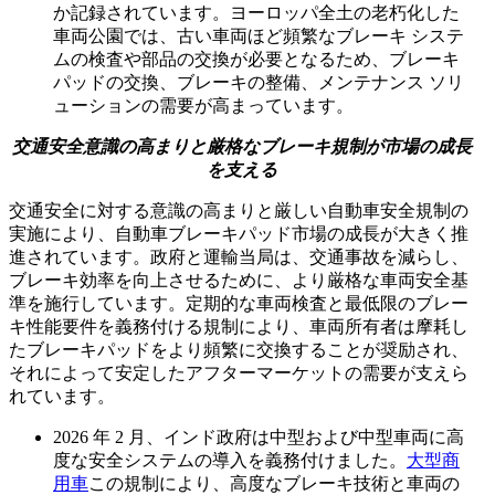
か記録されています。ヨーロッパ全土の老朽化した
車両公園では、古い車両ほど頻繁なブレーキ システ
ムの検査や部品の交換が必要となるため、ブレーキ
パッドの交換、ブレーキの整備、メンテナンス ソリ
ューションの需要が高まっています。
交通安全意識の高まりと厳格なブレーキ規制が市場の成長
を支える
交通安全に対する意識の高まりと厳しい自動車安全規制の
実施により、自動車ブレーキパッド市場の成長が大きく推
進されています。政府と運輸当局は、交通事故を減らし、
ブレーキ効率を向上させるために、より厳格な車両安全基
準を施行しています。定期的な車両検査と最低限のブレー
キ性能要件を義務付ける規制により、車両所有者は摩耗し
たブレーキパッドをより頻繁に交換することが奨励され、
それによって安定したアフターマーケットの需要が支えら
れています。
2026 年 2 月、インド政府は中型および中型車両に高
度な安全システムの導入を義務付けました。
大型商
用車
この規制により、高度なブレーキ技術と車両の