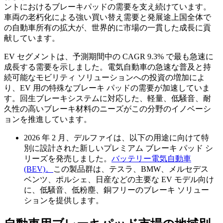
ントにおけるブレーキパッドの需要を支え続けています。
車両の老朽化による強い買い替え需要と発展途上国全体で
の自動車所有の拡大が、世界的に市場の一貫した成長に貢
献しています。
EV セグメントは、予測期間中の CAGR 9.3% で最も急速に
成長する需要を示しました。電気自動車の急速な普及と持
続可能なモビリティ ソリューションへの投資の増加によ
り、EV 用の特殊なブレーキ パッドの需要が加速していま
す。回生ブレーキシステムに対応した、軽量、低騒音、耐
久性の高いブレーキ材料のニーズがこの分野のイノベーシ
ョンを推進しています。
2026 年 2 月、デルファイは、以下の用途に向けて特
別に設計された新しいプレミアム ブレーキ パッド シ
リーズを発売しました。
バッテリー電気自動車
(BEV)。
この製品群は、テスラ、BMW、メルセデス
ベンツ、ポルシェ、日産などの主要な EV モデル向け
に、低騒音、低粉塵、銅フリーのブレーキ ソリュー
ションを提供します。