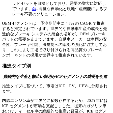
ッド セットを目標としており、需要の増大に対応し
ています。
銅
- 高度な自動化と現地生産機能によるブ
レーキ不要のソリューション。
OEM セグメントは、予測期間中に 4.7% の CAGR で推進
すると推定されています。世界的な自動車生産の成長と先
進的なブレーキ システムの統合の増加が、OEM ブレーキ
パッドの需要を支えています。自動車メーカーは車両の安
全性、ブレーキ性能、法規制への準拠の強化に注力してお
り、これにより工場で取り付けられる高品質のブレーキコ
ンポーネントの採用が世界中で推進されています。
推進タイプ別
持続的な生産と幅広い採用がICEセグメントの成長を促進
推進タイプに基づいて、市場はICE、EV、HEVに分類され
ます。
内燃エンジン車が世界的に多数存在するため、2025 年には
ICE セグメントが市場を支配しました。従来のガソリン車
およびディーゼル車の継続的な生産と普及が、ICE セグメ