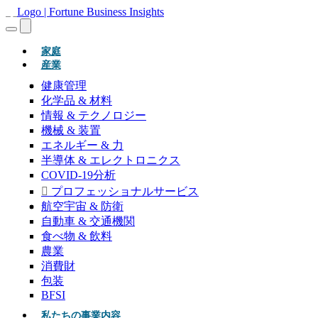
(現在)
家庭
産業
健康管理
化学品 & 材料
情報 & テクノロジー
機械 & 装置
エネルギー & 力
半導体 & エレクトロニクス
COVID-19分析
プロフェッショナルサービス
航空宇宙 & 防衛
自動車 & 交通機関
食べ物 & 飲料
農業
消費財
包装
BFSI
私たちの事業内容