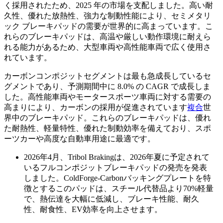
く採用されたため、2025 年の市場を支配しました。高い耐
久性、優れた放熱性、強力な制動性能により、セミメタリ
ック ブレーキパッドの需要が世界的に高まっています。こ
れらのブレーキパッドは、高温や厳しい動作環境に耐えら
れる能力があるため、大型車両や高性能車両で広く使用さ
れています。
カーボンコンポジットセグメントは最も急成長しているセ
グメントであり、予測期間中に 8.0% の CAGR で成長しま
した。高性能車両やモータースポーツ車両に対する需要の
高まりにより、カーボンの採用が促進されています
複合
世
界中のブレーキパッド。これらのブレーキパッドは、優れ
た耐熱性、軽量特性、優れた制動効率を備えており、スポ
ーツカーや高度な自動車用途に最適です。
2026年4月、Tribol Brakingは、2026年夏に予定されて
いるフルコンポジットブレーキパッドの発売を発表
しました。ColdForge-Carbonバッキングプレートを特
徴とするこのパッドは、スチール代替品より70%軽量
で、熱伝達を大幅に低減し、ブレーキ性能、耐久
性、耐食性、EV効率を向上させます。