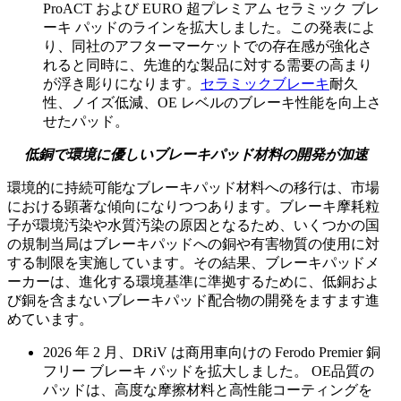
ProACT および EURO 超プレミアム セラミック ブレ
ーキ パッドのラインを拡大しました。この発表によ
り、同社のアフターマーケットでの存在感が強化さ
れると同時に、先進的な製品に対する需要の高まり
が浮き彫りになります。
セラミックブレーキ
耐久
性、ノイズ低減、OE レベルのブレーキ性能を向上さ
せたパッド。
低銅で環境に優しいブレーキパッド材料の開発が加速
環境的に持続可能なブレーキパッド材料への移行は、市場
における顕著な傾向になりつつあります。ブレーキ摩耗粒
子が環境汚染や水質汚染の原因となるため、いくつかの国
の規制当局はブレーキパッドへの銅や有害物質の使用に対
する制限を実施しています。その結果、ブレーキパッドメ
ーカーは、進化する環境基準に準拠するために、低銅およ
び銅を含まないブレーキパッド配合物の開発をますます進
めています。
2026 年 2 月、DRiV は商用車向けの Ferodo Premier 銅
フリー ブレーキ パッドを拡大しました。 OE品質の
パッドは、高度な摩擦材料と高性能コーティングを