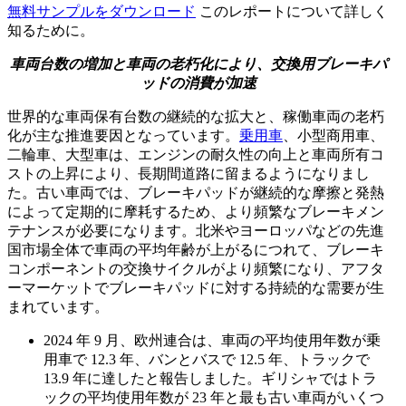
無料サンプルをダウンロード
このレポートについて詳しく
知るために。
車両台数の増加と車両の老朽化により、交換用ブレーキパ
ッドの消費が加速
世界的な車両保有台数の継続的な拡大と、稼働車両の老朽
化が主な推進要因となっています。
乗用車
、小型商用車、
二輪車、大型車は、エンジンの耐久性の向上と車両所有コ
ストの上昇により、長期間道路に留まるようになりまし
た。古い車両では、ブレーキパッドが継続的な摩擦と発熱
によって定期的に摩耗するため、より頻繁なブレーキメン
テナンスが必要になります。北米やヨーロッパなどの先進
国市場全体で車両の平均年齢が上がるにつれて、ブレーキ
コンポーネントの交換サイクルがより頻繁になり、アフタ
ーマーケットでブレーキパッドに対する持続的な需要が生
まれています。
2024 年 9 月、欧州連合は、車両の平均使用年数が乗
用車で 12.3 年、バンとバスで 12.5 年、トラックで
13.9 年に達したと報告しました。ギリシャではトラ
ックの平均使用年数が 23 年と最も古い車両がいくつ