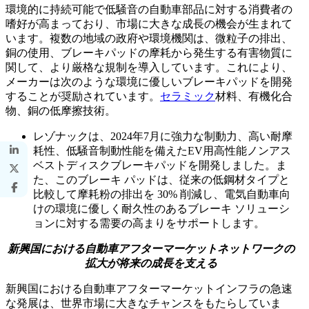
環境的に持続可能で低騒音の自動車部品に対する消費者の
嗜好が高まっており、市場に大きな成長の機会が生まれて
います。複数の地域の政府や環境機関は、微粒子の排出、
銅の使用、ブレーキパッドの摩耗から発生する有害物質に
関して、より厳格な規制を導入しています。これにより、
メーカーは次のような環境に優しいブレーキパッドを開発
することが奨励されています。
セラミック
材料、有機化合
物、銅の低摩擦技術。
レゾナックは、2024年7月に強力な制動力、高い耐摩
耗性、低騒音制動性能を備えたEV用高性能ノンアス
ベストディスクブレーキパッドを開発しました。ま
た、このブレーキ パッドは、従来の低鋼材タイプと
比較して摩耗粉の排出を 30% 削減し、電気自動車向
けの環境に優しく耐久性のあるブレーキ ソリューシ
ョンに対する需要の高まりをサポートします。
新興国における自動車アフターマーケットネットワークの
拡大が将来の成長を支える
新興国における自動車アフターマーケットインフラの急速
な発展は、世界市場に大きなチャンスをもたらしていま