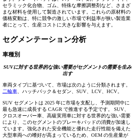
セラミック化合物、ゴム、特殊な摩擦調整剤など、さまざ
まな材料を使用して製造されています。これらの原材料の
価格変動は、特に競争の激しい市場で利益率が狭い製造業
者にとって、生産コストに大きな影響を与えます。
セグメンテーション分析
車種別
SUVに対する世界的な強い需要がセグメントの需要を生み
出す
車両タイプに基づいて、市場は次のように分類されます。
二輪車
、ハッチバック＆セダン、SUV、LCV、HCV。
SUV セグメントは 2025 年に市場を支配し、予測期間中に
最も急速に成長する CAGR で推進する予定です。 SUV、
クロスオーバー車、高級実用車に対する世界的な強い需要
により、このセグメントのブレーキパッドの消費が加速し
ています。強化された安全機能と優れた走行性能を備えた
大型車両への嗜好が高まっているため、OEM の生産量が