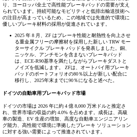
り、ヨーロッパ全土で高性能ブレーキパッドの需要が支え
られています。持続可能なモビリティと低排出輸送技術へ
の注目が高まっているため、この地域では先進的で環境に
優しいブレーキ材料の採用が促進されています。
2025 年 8 月、ZF はブレーキ性能と耐熱性を向上させ
る重金属フリーの摩擦材を採用した新しい TRW モー
ターサイクル ブレーキ パッドを発表しました。銅、
ニッケル、アンチモンを含まないブレーキパッド
は、ECE-R90基準を満たしながらブレーキダストと
ノイズを低減します。 ZFは、オートバイ用ブレーキ
パッドのポートフォリオの80％以上が新しい配合に
移行し、2025年末までに90％になると述べた。
ドイツの自動車用ブレーキパッド市場
ドイツの市場は 2026 年に約 4 億 8,000 万米ドルと推定さ
れ、世界市場の収益の約 4.0% を占めます。成長は、高級
車の製造、EV 生産の増加、高度な自動車エンジニアリン
グ能力、高性能で環境に準拠したブレーキ ソリューション
に対する強い需要によって推進されています。