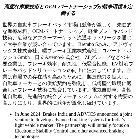
高度な摩擦技術と OEM パートナーシップが競争環境を定
義する
世界の自動車ブレーキパッド市場は競争が激しく、先進的
な摩擦材料、OEMパートナーシップ、軽量ブレーキパッド
技術、広範なアフターマーケット流通ネットワークを通じ
て大手企業が競い合っています。 Brembo S.p.A.、アドヴィ
ックス株式会社、曙ブレーキ工業株式会社、ロバート・ボ
ッシュGmbh、日立Astemo株式会社、ZFグループなどの主
要企業は、ブレーキ効率、耐久性、低騒音性能、EV対応ブ
レーキパッドソリューションの向上に注力しています。企
業は市場での存在感を高めるために、製造能力を拡大し、
自動車メーカーとの供給契約を強化し、低粉塵で環境に適
合したブレーキ技術に投資しています。電気自動車、高性
能自動車、先進的な統合ブレーキ システムに対する需要の
高まりにより、世界的に競争が激化し続けています。
In June 2024, Brakes India and ADVICS announced a joint
venture to develop advanced braking systems for India’s
light vehicle market. The partnership will initially focus on
Electronic Stability Control and other advanced braking
technologies.