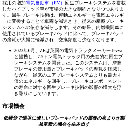
採用の増加
電気自動車（EV）
回生ブレーキシステムを搭載
したハイブリッド車が市場の大きな制約となりつつありま
す。回生ブレーキ技術は、運動エネルギーを電気エネルギ
ーに変換することで車両を減速させ、従来の摩擦ブレーキ
システムへの依存を減らします。その結果、内燃機関車に
使用されているブレーキパッドに比べて、ブレーキパッド
の磨耗が大幅に軽減され、交換頻度も少なくなります。
2023年6月、ZFは英国の電気トラックメーカーTevva
と提携し、7.5トン電気トラック用の先進的な回生ブ
レーキシステムを開発した。このシステムは、摩擦
ブレーキの使用量とブレーキパッドの摩耗を軽減し
ながら、従来のエアブレーキシステムよりも最大 4
倍のエネルギーを回生し、ブレーキコンポーネント
の寿命に対する回生ブレーキ技術の影響の増大を浮
き彫りにしています。
市場機会
低騒音で環境に優しいブレーキパッドの需要の高まりが製
品革新の機会を生み出す