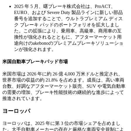
2025 年 5 月、曙ブレーキ株式会社は、ProACT、
EURO、および Severe Duty 製品ラインに新しい部品
番号を追加することで、ウルトラプレミアム ディス
ク ブレーキ パッドのポートフォリオを拡大しまし
た。この拡張により、乗用車、高級車、商用車の互
換性が強化されるとともに、アフターマーケット用
途向けのakebonoのプレミアムブレーキソリューショ
ンが強化されます。
米国自動車ブレーキパッド市場
米国市場は 2026 年に約 26 億 4,000 万米ドルと推定され、
世界市場の収益の約 21.8% を占めます。成長は、高い車両
台数、好調なアフターマーケット販売、SUV や電気自動車
の需要の増加、ブレーキ性能技術の継続的な進歩によって
推進されています。
ヨーロッパ
ヨーロッパは、2025 年に第 3 位の市場シェアを占めまし
た。大手自動車メーカーの存在と厳格な車両安全規制によ