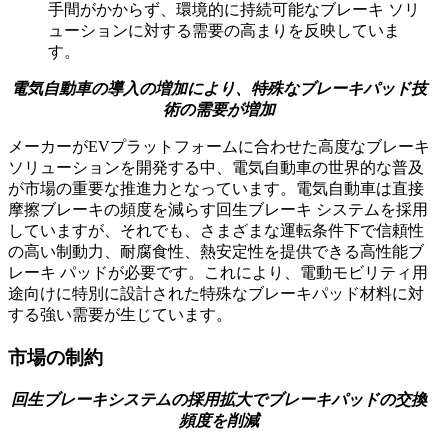
手間がかからず、環境的に持続可能なブレーキ ソリ
ューションに対する需要の高まりを反映していま
す。
電気自動車の導入の増加により、特殊なブレーキパッド技
術の需要が増加
メーカーがEVプラットフォームに合わせた高度なブレーキ
ソリューションを開発する中、電気自動車の世界的な普及
が市場の重要な推進力となっています。電気自動車は直接
摩擦ブレーキの頻度を減らす回生ブレーキ システムを採用
していますが、それでも、さまざまな運転条件下で信頼性
の高い制動力、耐腐食性、熱安定性を提供できる高性能ブ
レーキ パッドが必要です。これにより、電動モビリティ用
途向けに特別に設計された特殊なブレーキパッド材料に対
する強い需要が生じています。
市場の制約
回生ブレーキシステムの採用拡大でブレーキパッドの交換
頻度を削減