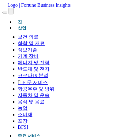
(현재의)
집
산업
보건 의료
화학 및 재료
정보기술
기계 장비
에너지 및 전력
반도체 및 전자
코로나19 분석
전문 서비스
항공우주 및 방위
자동차 및 운송
음식 및 음료
농업
소비재
포장
BFSI
주요 서비스