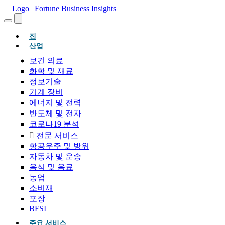
(현재의)
집
산업
보건 의료
화학 및 재료
정보기술
기계 장비
에너지 및 전력
반도체 및 전자
코로나19 분석
전문 서비스
항공우주 및 방위
자동차 및 운송
음식 및 음료
농업
소비재
포장
BFSI
주요 서비스