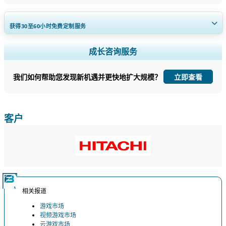
获得30至60
小时
免费定制服务
扩大区域和国家覆盖范围， 细分市场分析， 公司简介， 竞争基准分析，
成长咨询服务
以及最终用户洞察。
我们如何帮助您发现新机遇并更快地扩大规模？
立即查看
立即定制
客户
相关报道
游戏市场
视频游戏市场
云游戏市场