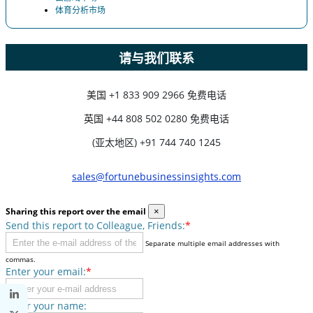
体育分析市场
请与我们联系
美国
+1 833 909 2966 免费电话
英国
+44 808 502 0280 免费电话
(亚太地区) +91 744 740 1245
sales@fortunebusinessinsights.com
Sharing this report over the email
×
Send this report to Colleague, Friends:
*
Separate multiple email addresses with
commas.
Enter your email:
*
Enter your name: