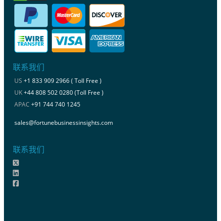
联系我们
US
+1 833 909 2966 ( Toll Free )
UK
+44 808 502 0280 (Toll Free )
APAC
+91 744 740 1245
sales@fortunebusinessinsights.com
联系我们