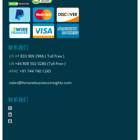
联系我们
US
+1 833 909 2966 ( Toll Free )
UK
+44 808 502 0280 (Toll Free )
APAC
+91 744 740 1245
sales@fortunebusinessinsights.com
联系我们