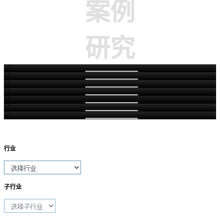
案例
研究
识别增长机会，进入新市场
市场进入策略
正确的定价、渠道和营销方法
通过了解竞争对手的最佳实践、未来计划和市场，在4-
寻找分销商/合作伙伴并进行公司尽职调查
5年内实现收入翻倍
阅读更多
扩大客户基础以获取市场份额
阅读更多
制定增长战略，拓展地域覆盖范围并增加收入
阅读更多
阅读更多
阅读更多
阅读更多
阅读更多
行业
子行业