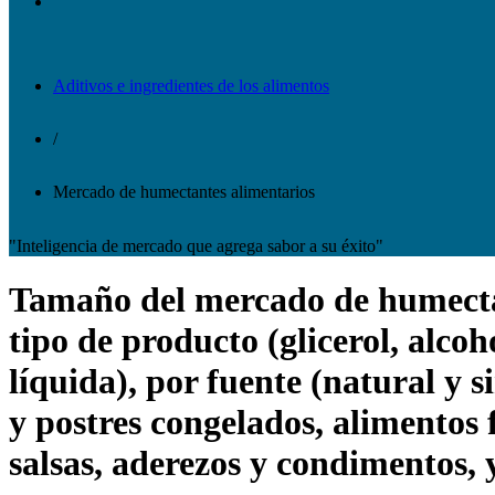
Aditivos e ingredientes de los alimentos
/
Mercado de humectantes alimentarios
"Inteligencia de mercado que agrega sabor a su éxito"
Tamaño del mercado de humectant
tipo de producto (glicerol, alcoho
líquida), por fuente (natural y s
y postres congelados, alimentos 
salsas, aderezos y condimentos, 