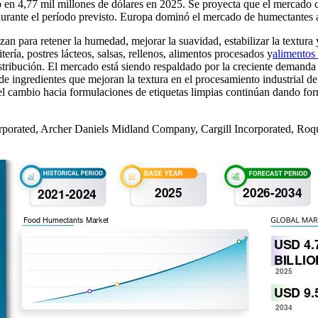
en 4,77 mil millones de dólares en 2025. Se proyecta que el mercado cr
durante el período previsto. Europa dominó el mercado de humectantes
zan para retener la humedad, mejorar la suavidad, estabilizar la textura
ía, postres lácteos, salsas, rellenos, alimentos procesados ​​y
alimentos 
tribución. El mercado está siendo respaldado por la creciente demanda 
e ingredientes que mejoran la textura en el procesamiento industrial de 
 y el cambio hacia formulaciones de etiquetas limpias continúan dando f
rporated, Archer Daniels Midland Company, Cargill Incorporated, Roque