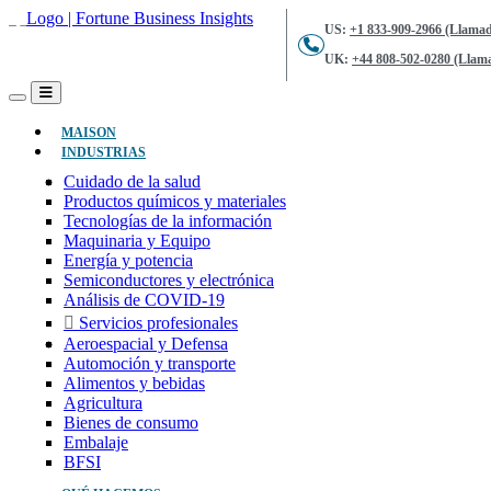
US:
+1 833-909-2966 (Llamad
UK:
+44 808-502-0280 (Llama
(ACTUAL)
MAISON
INDUSTRIAS
Cuidado de la salud
Productos químicos y materiales
Tecnologías de la información
Maquinaria y Equipo
Energía y potencia
Semiconductores y electrónica
Análisis de COVID-19
Servicios profesionales
Aeroespacial y Defensa
Automoción y transporte
Alimentos y bebidas
Agricultura
Bienes de consumo
Embalaje
BFSI