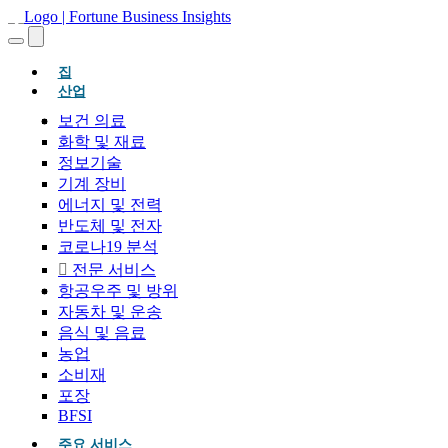
(현재의)
집
산업
보건 의료
화학 및 재료
정보기술
기계 장비
에너지 및 전력
반도체 및 전자
코로나19 분석
전문 서비스
항공우주 및 방위
자동차 및 운송
음식 및 음료
농업
소비재
포장
BFSI
주요 서비스