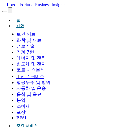
(현재의)
집
산업
보건 의료
화학 및 재료
정보기술
기계 장비
에너지 및 전력
반도체 및 전자
코로나19 분석
전문 서비스
항공우주 및 방위
자동차 및 운송
음식 및 음료
농업
소비재
포장
BFSI
주요 서비스